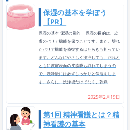
保湿の基本を学ぼう
【PR】
保湿の基本 保湿の目的 保湿の目的は、皮
膚のバリア機能を保つことです。また、壊れ
たバリア機能を修復するはたらきも担ってい
ます。どんなにやさしく洗浄しても、汚れと
ともに皮膚表面の皮脂膜も取れてしまうの
で、洗浄後には必ずしっかりと保湿をしま
す。さらに、洗浄後だけでなく、乾燥
2025年2月19日
第1回 精神看護とは？精
神看護の基本