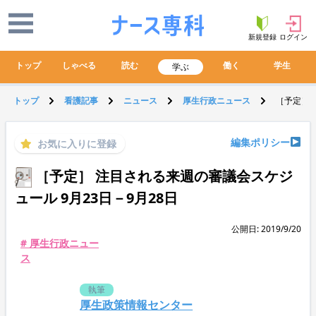
新規登録
ログイン
トップ
しゃべる
読む
働く
学生
学ぶ
トップ
看護記事
ニュース
厚生行政ニュース
［予定］ 
編集ポリシー
お気に入りに登録
［予定］ 注目される来週の審議会スケジ
ュール 9月23日－9月28日
公開日: 2019/9/20
# 厚生行政ニュー
ス
執筆
厚生政策情報センター