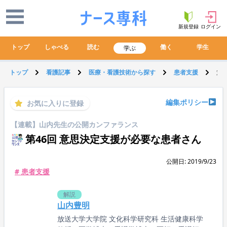
新規登録
ログイン
トップ
しゃべる
読む
働く
学生
学ぶ
トップ
看護記事
医療・看護技術から探す
患者支援
第
編集ポリシー
お気に入りに登録
【連載】山内先生の公開カンファランス
第46回 意思決定支援が必要な患者さん
公開日: 2019/9/23
# 患者支援
解説
山内豊明
放送大学大学院 文化科学研究科 生活健康科学