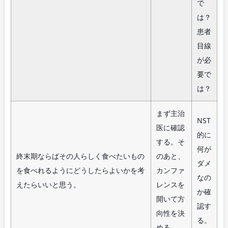
で
は？
患者
目線
が必
要で
は？
まず主治
NST
医に確認
的に
する。そ
何が
終末期ならばその人らしく食べたいもの
のあと、
ダメ
を食べれるようにどうしたらよいかを考
カンファ
なの
えたらいいと思う。
レンスを
か確
開いて方
認す
向性を決
る。
める。