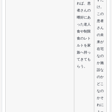
れば、患
け。
者さんの
この
嗜好にあ
患者
った老人
さん
食や制限
の未
食のレト
来が
ルトを家
在宅
族へ持っ
なの
てきても
か施
らう。
設な
のか
どこ
なの
かそ
れに
よっ