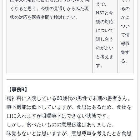
えで、
くなると思う。今後の見通しからみた現
るの
NSTと今
状の対応を医療者間で検討したい。
かに
後の対応
つい
について
て情
話し合う
報収
のがよい
集す
と考えま
る。
す。
【事例3】
精神科に入院している60歳代の男性で末期の患者さん。
嚥下機能は低下していますが、食思はあるため、食物を
口に入れますが咀嚼嚥下はできない状態です。
しかし、食べたいものの意思伝達はありました。
味覚もないとは思いますが、意思尊重を考えたとき食思