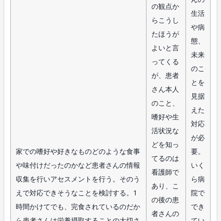
の観点か
生活
らこうし
や病
たほうが
態、
よいと言
未来
ってくる
のこ
が、患者
とを
さん本人
見据
のこと、
えた
嗜好や生
対応
活状況な
が必
どを知っ
家での嗜好や好きなものどのような食事
要。
てるのは
や味付けだったのかなど患者さんの情報
いく
看護師で
収集を行いアセスメントを行う。そのう
ら病
あり、こ
えで対応できそうなことを検討する。1
院で
の後の患
時間かけてでも、完食されているのだか
でき
者さんの
ら患者さんは栄養摂取することの大切さ
てい