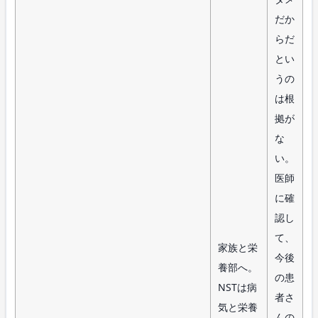
だか
らだ
とい
うの
は根
拠が
な
い。
医師
に確
認し
て、
家族と栄
今後
養部へ。
の患
NSTは病
者さ
気と栄養
んの