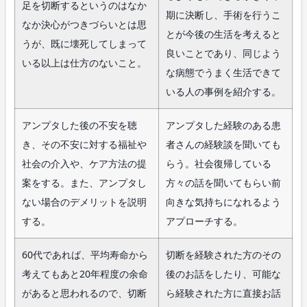
足を切断するというのはなか
期に決断し、手術を行うこ
なか決心がつきづらいとは思
とが今後の生活を考えると
うが、既に壊死してしまって
良いことであり、同じよう
いる以上は仕方のないこと。
な病態でうまく生活できて
いる人の事例を紹介する。
アンプタした後の不安を聴
アンプタした経験のある患
き、その不安に対する福祉や
者さんの経験談を聞いても
社会の介入や、ケア方法の提
らう。社会復帰している
案をする。また、アンプタし
方々の話を聞いてもらい前
ない場合のデメリットを説明
向きな気持ちになれるよう
する。
アプローチする。
60代であれば、平均寿命から
切断を経験された方のその
考えてもあと20年程度の余命
後のお話をしたり、可能な
があると思われるので、切断
ら経験された方に直接お話