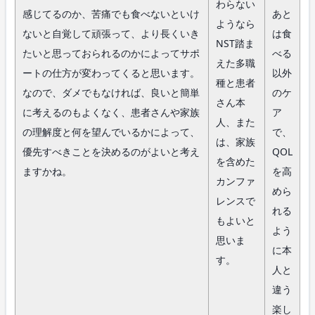
わらない
感じてるのか、苦痛でも食べないといけ
あと
ようなら
ないと自覚して頑張って、より長くいき
は食
NST踏ま
たいと思っておられるのかによってサポ
べる
えた多職
ートの仕方が変わってくると思います。
以外
種と患者
なので、ダメでもなければ、良いと簡単
のケ
さん本
に考えるのもよくなく、患者さんや家族
ア
人、また
の理解度と何を望んでいるかによって、
で、
は、家族
優先すべきことを決めるのがよいと考え
QOL
を含めた
ますかね。
を高
カンファ
めら
レンスで
れる
もよいと
よう
思いま
に本
す。
人と
違う
楽し