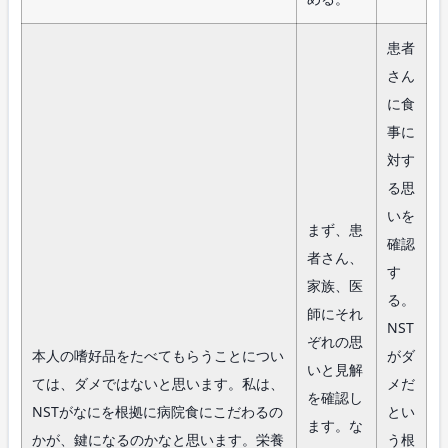
患者
さん
に食
事に
対す
る思
いを
まず、患
確認
者さん、
す
家族、医
る。
師にそれ
NST
ぞれの思
本人の嗜好品をたべてもらうことについ
がダ
いと見解
ては、ダメではないと思います。私は、
メだ
を確認し
NSTがなにを根拠に病院食にこだわるの
とい
ます。な
かが、鍵になるのかなと思います。栄養
う根