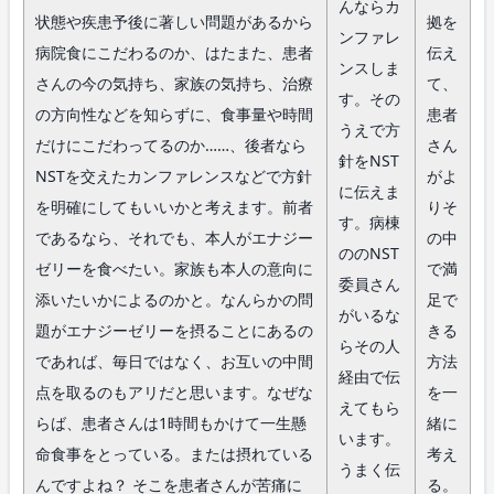
んならカ
状態や疾患予後に著しい問題があるから
拠を
ンファレ
病院食にこだわるのか、はたまた、患者
伝え
ンスしま
さんの今の気持ち、家族の気持ち、治療
て、
す。その
の方向性などを知らずに、食事量や時間
患者
うえで方
だけにこだわってるのか……、後者なら
さん
針をNST
NSTを交えたカンファレンスなどで方針
がよ
に伝えま
を明確にしてもいいかと考えます。前者
りそ
す。病棟
であるなら、それでも、本人がエナジー
の中
ののNST
ゼリーを食べたい。家族も本人の意向に
で満
委員さん
添いたいかによるのかと。なんらかの問
足で
がいるな
題がエナジーゼリーを摂ることにあるの
きる
らその人
であれば、毎日ではなく、お互いの中間
方法
経由で伝
点を取るのもアリだと思います。なぜな
を一
えてもら
らば、患者さんは1時間もかけて一生懸
緒に
います。
命食事をとっている。または摂れている
考え
うまく伝
んですよね？ そこを患者さんが苦痛に
る。