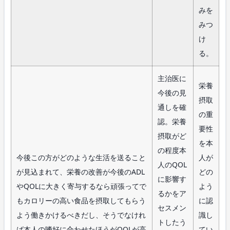
みを
みつ
け
る。
主治医に
栄養
今後の見
摂取
通しを確
の重
認。栄養
要性
摂取がど
を本
の程度本
今後この方がどのような生活を送ること
人が
人のQOL
が見込まれて、栄養の改善が今後のADL
どの
に影響す
やQOLに大きく寄与するなら頑張ってで
よう
るかをア
もカロリーの高い食品を摂取してもらう
に認
セスメン
よう働きかけるべきだし、そうでなけれ
識し
トしたう
ば本人の嗜好に合わせたほうがQOLが高
てい