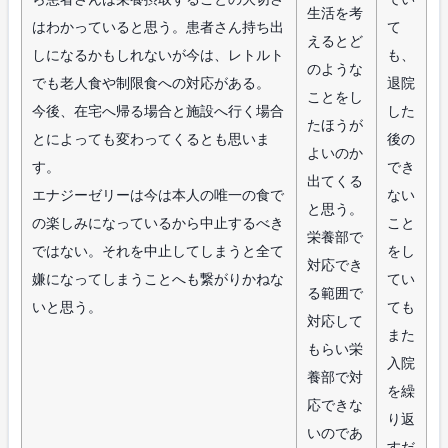
生活を考
はわかっていると思う。患者さん持ち出
て
えるとど
しになるかもしれないが今は、レトルト
も、
のような
でも老人食や制限食への対応がある。
退院
ことをし
今後、在宅へ帰る場合と施設へ行く場合
した
たほうが
とによっても変わってくるとも思いま
後の
よいのか
す。
でき
出てくる
エナジーゼリーは今は本人の唯一の食で
ない
と思う。
の楽しみになっているから中止するべき
こと
栄養部で
ではない。それを中止してしまうと全て
をし
対応でき
嫌になってしまうことへも繋がりかねな
てい
る範囲で
いと思う。
ても
対応して
また
もらい栄
入院
養部で対
を繰
応できな
り返
いのであ
すだ