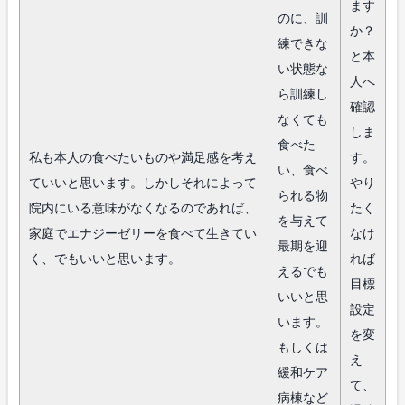
ます
のに、訓
か？
練できな
と本
い状態な
人へ
ら訓練し
確認
なくても
しま
食べた
私も本人の食べたいものや満足感を考え
す。
い、食べ
ていいと思います。しかしそれによって
やり
られる物
院内にいる意味がなくなるのであれば、
たく
を与えて
家庭でエナジーゼリーを食べて生きてい
なけ
最期を迎
く、でもいいと思います。
れば
えるでも
目標
いいと思
設定
います。
を変
もしくは
え
緩和ケア
て、
病棟など