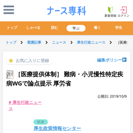
新規登録
ログイン
トップ
しゃべる
読む
働く
学生
学ぶ
トップ
看護記事
ニュース
厚生行政ニュース
［医療提供
編集ポリシー
お気に入りに登録
［医療提供体制］ 難病・小児慢性特定疾
病WGで論点提示 厚労省
公開日: 2019/10/9
# 厚生行政ニュー
ス
執筆
厚生政策情報センター