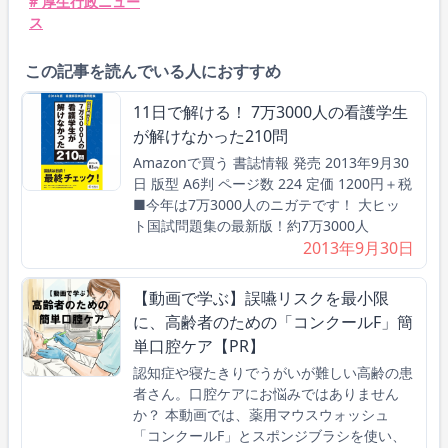
# 厚生行政ニュー
ス
この記事を読んでいる人におすすめ
11日で解ける！ 7万3000人の看護学生
が解けなかった210問
Amazonで買う 書誌情報 発売 2013年9月30
日 版型 A6判 ページ数 224 定価 1200円＋税
■今年は7万3000人のニガテです！ 大ヒッ
ト国試問題集の最新版！約7万3000人
2013年9月30日
【動画で学ぶ】誤嚥リスクを最小限
に、高齢者のための「コンクールF」簡
単口腔ケア【PR】
認知症や寝たきりでうがいが難しい高齢の患
者さん。口腔ケアにお悩みではありません
か？ 本動画では、薬用マウスウォッシュ
「コンクールF」とスポンジブラシを使い、