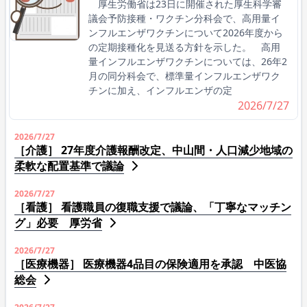
厚生労働省は23日に開催された厚生科学審
議会予防接種・ワクチン分科会で、高用量イ
ンフルエンザワクチンについて2026年度から
の定期接種化を見送る方針を示した。 高用
量インフルエンザワクチンについては、26年2
月の同分科会で、標準量インフルエンザワク
チンに加え、インフルエンザの定
2026/7/27
2026/7/27
［介護］ 27年度介護報酬改定、中山間・人口減少地域の
柔軟な配置基準で議論
2026/7/27
［看護］ 看護職員の復職支援で議論、「丁寧なマッチン
グ」必要 厚労省
2026/7/27
［医療機器］ 医療機器4品目の保険適用を承認 中医協
総会