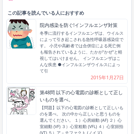
この記事を読んでいる人におすすめ
院内感染を防ぐ!インフルエンザ対策
冬季に流行するインフルエンザは、ウイルス
によって引き起こされる急性呼吸器感染症で
す。 小児や高齢者では合併症による死亡例
も報告されているように、たかが“かぜ”と軽
視してはいけません。 インフルエンザはこ
んな疾患 ●インフルエンザウイルスによっ
て引
2015年1月27日
第48問 以下の心電図の診断として正し
いものを選べ。
【問題】以下の心電図の診断として正しいも
のを選べ。 次の中から正しいと思うものを
選んでください。 １）心房細動 (AF) ２）心
室細動 (VF) ３）心室粗動 (VFL) ４）心室頻拍
(VT) ５）ア－チファクト (ノイズ)