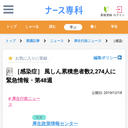
新規登録
ログイン
トップ
しゃべる
読む
働く
学生
学ぶ
トップ
看護記事
ニュース
厚生行政ニュース
［感染症］
編集ポリシー
お気に入りに登録
［感染症］ 風しん累積患者数2,274人に
緊急情報・第48週
公開日: 2019/12/18
# 厚生行政ニュー
ス
執筆
厚生政策情報センター