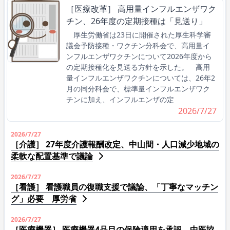
［医療改革］ 高用量インフルエンザワク
チン、26年度の定期接種は「見送り」
厚生労働省は23日に開催された厚生科学審
議会予防接種・ワクチン分科会で、高用量イ
ンフルエンザワクチンについて2026年度から
の定期接種化を見送る方針を示した。 高用
量インフルエンザワクチンについては、26年2
月の同分科会で、標準量インフルエンザワク
チンに加え、インフルエンザの定
2026/7/27
2026/7/27
［介護］ 27年度介護報酬改定、中山間・人口減少地域の
柔軟な配置基準で議論
2026/7/27
［看護］ 看護職員の復職支援で議論、「丁寧なマッチン
グ」必要 厚労省
2026/7/27
［医療機器］ 医療機器4品目の保険適用を承認 中医協