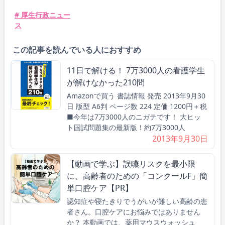
# 厚生行政ニュー
ス
この記事を読んでいる人におすすめ
11日で解ける！ 7万3000人の看護学生
が解けなかった210問
Amazonで買う 書誌情報 発売 2013年9月30
日 版型 A6判 ページ数 224 定価 1200円＋税
■今年は7万3000人のニガテです！ 大ヒッ
ト国試問題集の最新版！約7万3000人
2013年9月30日
【動画で学ぶ】誤嚥リスクを最小限
に、高齢者のための「コンクールF」簡
単口腔ケア【PR】
認知症や寝たきりでうがいが難しい高齢の患
者さん。口腔ケアにお悩みではありません
か？ 本動画では、薬用マウスウォッシュ