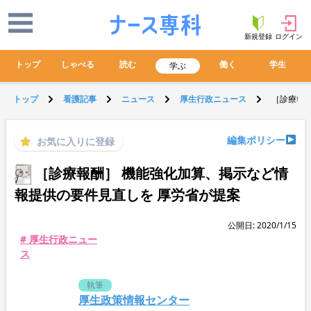
新規登録
ログイン
トップ
しゃべる
読む
働く
学生
学ぶ
トップ
看護記事
ニュース
厚生行政ニュース
［診療報
編集ポリシー
お気に入りに登録
［診療報酬］ 機能強化加算、掲示など情
報提供の要件見直しを 厚労省が提案
公開日: 2020/1/15
# 厚生行政ニュー
ス
執筆
厚生政策情報センター