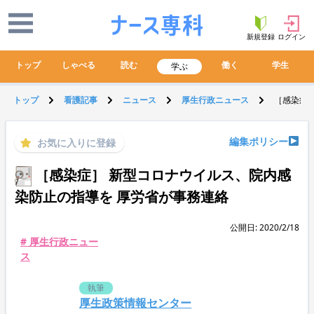
新規登録
ログイン
トップ
しゃべる
読む
働く
学生
学ぶ
トップ
看護記事
ニュース
厚生行政ニュース
［感染症
編集ポリシー
お気に入りに登録
［感染症］ 新型コロナウイルス、院内感
染防止の指導を 厚労省が事務連絡
公開日: 2020/2/18
# 厚生行政ニュー
ス
執筆
厚生政策情報センター