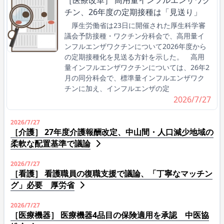
チン、26年度の定期接種は「見送り」
厚生労働省は23日に開催された厚生科学審
議会予防接種・ワクチン分科会で、高用量イ
ンフルエンザワクチンについて2026年度から
の定期接種化を見送る方針を示した。 高用
量インフルエンザワクチンについては、26年2
月の同分科会で、標準量インフルエンザワク
チンに加え、インフルエンザの定
2026/7/27
2026/7/27
［介護］ 27年度介護報酬改定、中山間・人口減少地域の
柔軟な配置基準で議論
2026/7/27
［看護］ 看護職員の復職支援で議論、「丁寧なマッチン
グ」必要 厚労省
2026/7/27
［医療機器］ 医療機器4品目の保険適用を承認 中医協