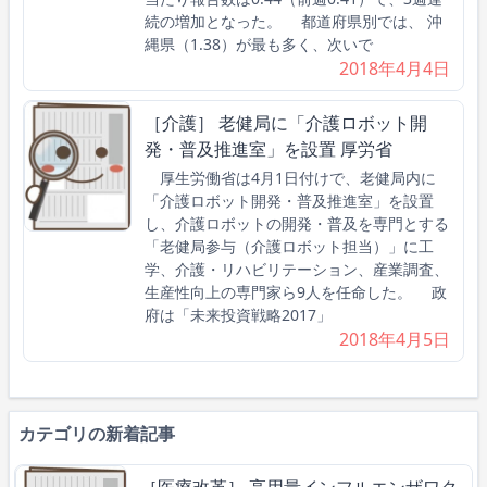
続の増加となった。 都道府県別では、 沖
縄県（1.38）が最も多く、次いで
2018年4月4日
［介護］ 老健局に「介護ロボット開
発・普及推進室」を設置 厚労省
厚生労働省は4月1日付けで、老健局内に
「介護ロボット開発・普及推進室」を設置
し、介護ロボットの開発・普及を専門とする
「老健局参与（介護ロボット担当）」に工
学、介護・リハビリテーション、産業調査、
生産性向上の専門家ら9人を任命した。 政
府は「未来投資戦略2017」
2018年4月5日
カテゴリの新着記事
［医療改革］ 高用量インフルエンザワク