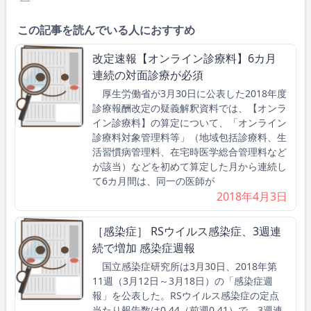
この記事を読んでいる人におすすめ
改定速報【オンライン診療料】6カ月
連続の対面診療が必須
厚生労働省が3月30日に公表した2018年度
診療報酬改定の疑義解釈資料では、【オンラ
イン診療料】の算定について、「オンライン
診療料対象管理料等」（地域包括診療料、生
活習慣病管理料、在宅時医学総合管理料など
が該当）などを初めて算定した月から連続し
て6カ月間は、同一の医師が
2018年4月3日
［感染症］ RSウイルス感染症、3週連
続で増加 感染症週報
国立感染症研究所は3月30日、2018年第
11週（3月12日～3月18日）の「感染症週
報」を公表した。RSウイルス感染症の定点
当たり報告数は0.44（前週0.41）で、3週連