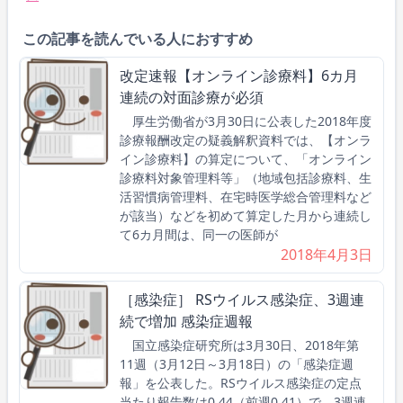
この記事を読んでいる人におすすめ
改定速報【オンライン診療料】6カ月
連続の対面診療が必須
厚生労働省が3月30日に公表した2018年度
診療報酬改定の疑義解釈資料では、【オンラ
イン診療料】の算定について、「オンライン
診療料対象管理料等」（地域包括診療料、生
活習慣病管理料、在宅時医学総合管理料など
が該当）などを初めて算定した月から連続し
て6カ月間は、同一の医師が
2018年4月3日
［感染症］ RSウイルス感染症、3週連
続で増加 感染症週報
国立感染症研究所は3月30日、2018年第
11週（3月12日～3月18日）の「感染症週
報」を公表した。RSウイルス感染症の定点
当たり報告数は0.44（前週0.41）で、3週連