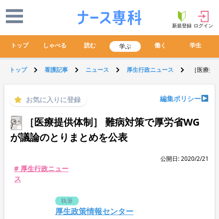
新規登録
ログイン
トップ
しゃべる
読む
働く
学生
学ぶ
トップ
看護記事
ニュース
厚生行政ニュース
［医療提
編集ポリシー
お気に入りに登録
［医療提供体制］ 難病対策で厚労省WG
が議論のとりまとめを公表
公開日: 2020/2/21
# 厚生行政ニュー
ス
執筆
厚生政策情報センター