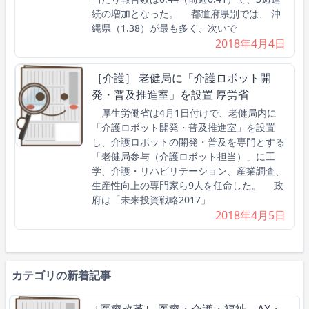
続の増加となった。 都道府県別では、 沖
縄県（1.38）が最も多く、次いで
2018年4月4日
［介護］ 老健局に「介護ロボット開
発・普及推進室」を設置 厚労省
厚生労働省は4月1日付けで、老健局内に
「介護ロボット開発・普及推進室」を設置
し、介護ロボットの開発・普及を専門とする
「老健局参与（介護ロボット担当）」に工
学、介護・リハビリテーション、産業調査、
生産性向上の専門家ら9人を任命した。 政
府は「未来投資戦略2017」
2018年4月5日
カテゴリの新着記事
［医療改革］ 医療・介護・福祉、AX・