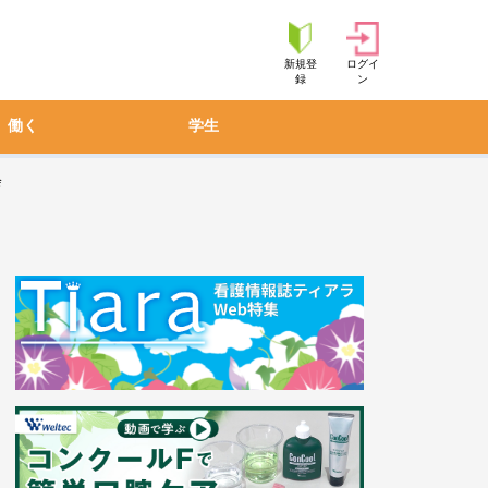
新規登
ログイ
録
ン
働く
学生
会