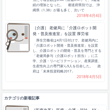
続の増加となった。 都道府県別では、 沖
縄県（1.38）が最も多く、次いで
2018年4月4日
［介護］ 老健局に「介護ロボット開
発・普及推進室」を設置 厚労省
厚生労働省は4月1日付けで、老健局内に
「介護ロボット開発・普及推進室」を設置
し、介護ロボットの開発・普及を専門とする
「老健局参与（介護ロボット担当）」に工
学、介護・リハビリテーション、産業調査、
生産性向上の専門家ら9人を任命した。 政
府は「未来投資戦略2017」
2018年4月5日
カテゴリの新着記事
［医療改革］ 医療・介護・福祉、AX・