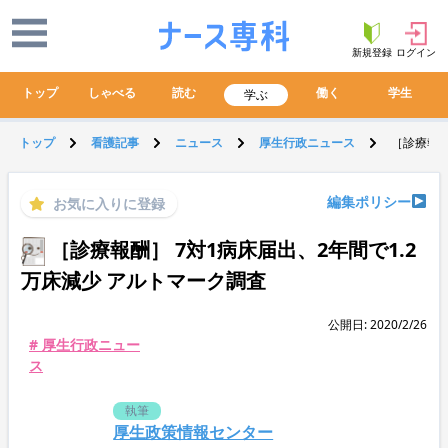
新規登録
ログイン
トップ
しゃべる
読む
働く
学生
学ぶ
トップ
看護記事
ニュース
厚生行政ニュース
［診療報酬
編集ポリシー
お気に入りに登録
［診療報酬］ 7対1病床届出、2年間で1.2
万床減少 アルトマーク調査
公開日: 2020/2/26
# 厚生行政ニュー
ス
執筆
厚生政策情報センター