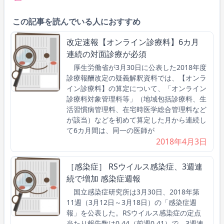
この記事を読んでいる人におすすめ
改定速報【オンライン診療料】6カ月
連続の対面診療が必須
厚生労働省が3月30日に公表した2018年度
診療報酬改定の疑義解釈資料では、【オンラ
イン診療料】の算定について、「オンライン
診療料対象管理料等」（地域包括診療料、生
活習慣病管理料、在宅時医学総合管理料など
が該当）などを初めて算定した月から連続し
て6カ月間は、同一の医師が
2018年4月3日
［感染症］ RSウイルス感染症、3週連
続で増加 感染症週報
国立感染症研究所は3月30日、2018年第
11週（3月12日～3月18日）の「感染症週
報」を公表した。RSウイルス感染症の定点
当たり報告数は0.44（前週0.41）で、3週連