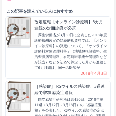
この記事を読んでいる人におすすめ
改定速報【オンライン診療料】6カ月
連続の対面診療が必須
厚生労働省が3月30日に公表した2018年度
診療報酬改定の疑義解釈資料では、【オンラ
イン診療料】の算定について、「オンライン
診療料対象管理料等」（地域包括診療料、生
活習慣病管理料、在宅時医学総合管理料など
が該当）などを初めて算定した月から連続し
て6カ月間は、同一の医師が
2018年4月3日
［感染症］ RSウイルス感染症、3週連
続で増加 感染症週報
国立感染症研究所は3月30日、2018年第
11週（3月12日～3月18日）の「感染症週
報」を公表した。RSウイルス感染症の定点
当たり報告数は0.44（前週0.41）で、3週連