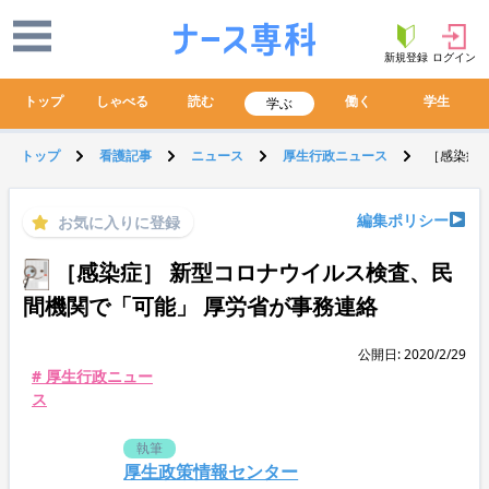
新規登録
ログイン
トップ
しゃべる
読む
働く
学生
学ぶ
トップ
看護記事
ニュース
厚生行政ニュース
［感染症
編集ポリシー
お気に入りに登録
［感染症］ 新型コロナウイルス検査、民
間機関で「可能」 厚労省が事務連絡
公開日: 2020/2/29
# 厚生行政ニュー
ス
執筆
厚生政策情報センター