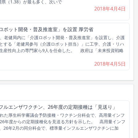
県（1.38）が最も多く、次いで
2018年4月4日
ロボット開発・普及推進室」を設置 厚労省
、老健局内に「介護ロボット開発・普及推進室」を設置し、介護
とする「老健局参与（介護ロボット担当）」に工学、介護・リハ
生産性向上の専門家ら9人を任命した。 政府は「未来投資戦略
2018年4月5日
フルエンザワクチン、26年度の定期接種は「見送り」
れた厚生科学審議会予防接種・ワクチン分科会で、高用量インフ
026年度からの定期接種化を見送る方針を示した。 高用量インフ
、26年2月の同分科会で、標準量インフルエンザワクチンに加