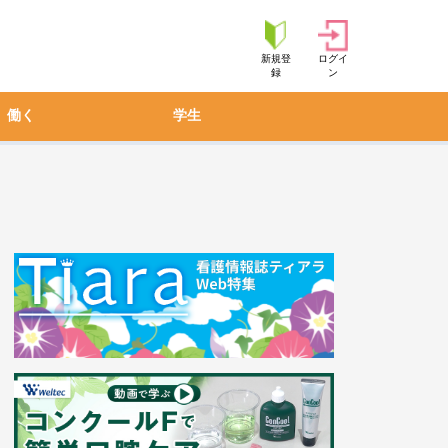
新規登
ログイ
録
ン
働く
学生