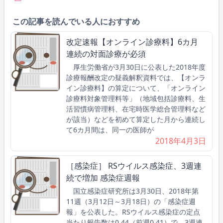
この記事を読んでいる人におすすめ
改定速報【オンライン診療料】6カ月
連続の対面診療が必須
厚生労働省が3月30日に公表した2018年度
診療報酬改定の疑義解釈資料では、【オンラ
イン診療料】の算定について、「オンライン
診療料対象管理料等」（地域包括診療料、生
活習慣病管理料、在宅時医学総合管理料など
が該当）などを初めて算定した月から連続し
て6カ月間は、同一の医師が
2018年4月3日
［感染症］ RSウイルス感染症、3週連
続で増加 感染症週報
国立感染症研究所は3月30日、2018年第
11週（3月12日～3月18日）の「感染症週
報」を公表した。RSウイルス感染症の定点
当たり報告数は0.44（前週0.41）で、3週連