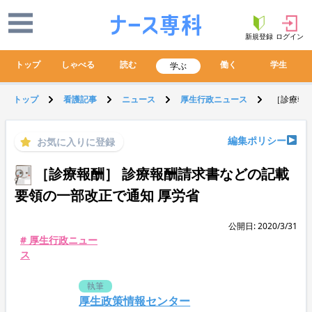
新規登録
ログイン
トップ
しゃべる
読む
働く
学生
学ぶ
トップ
看護記事
ニュース
厚生行政ニュース
［診療報酬
編集ポリシー
お気に入りに登録
［診療報酬］ 診療報酬請求書などの記載
要領の一部改正で通知 厚労省
公開日: 2020/3/31
# 厚生行政ニュー
ス
執筆
厚生政策情報センター