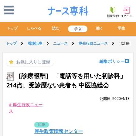
新規登録
ログイン
トップ
しゃべる
読む
働く
学生
学ぶ
トップ
看護記事
ニュース
厚生行政ニュース
［診療報酬
編集ポリシー
お気に入りに登録
［診療報酬］ 「電話等を用いた初診料」
214点、受診歴ない患者も 中医協総会
公開日: 2020/4/13
# 厚生行政ニュー
ス
執筆
厚生政策情報センター