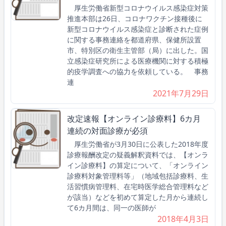
厚生労働省新型コロナウイルス感染症対策
推進本部は26日、コロナワクチン接種後に
新型コロナウイルス感染症と診断された症例
に関する事務連絡を都道府県、保健所設置
市、特別区の衛生主管部（局）に出した。国
立感染症研究所による医療機関に対する積極
的疫学調査への協力を依頼している。 事務
連
2021年7月29日
改定速報【オンライン診療料】6カ月
連続の対面診療が必須
厚生労働省が3月30日に公表した2018年度
診療報酬改定の疑義解釈資料では、【オンラ
イン診療料】の算定について、「オンライン
診療料対象管理料等」（地域包括診療料、生
活習慣病管理料、在宅時医学総合管理料など
が該当）などを初めて算定した月から連続し
て6カ月間は、同一の医師が
2018年4月3日