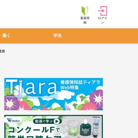
新規登
ログイ
録
ン
働く
学生
連絡