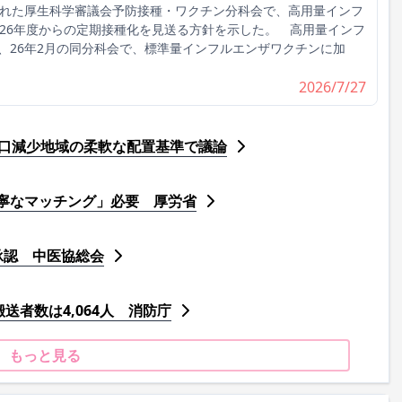
れた厚生科学審議会予防接種・ワクチン分科会で、高用量インフ
026年度からの定期接種化を見送る方針を示した。 高用量インフ
、26年2月の同分科会で、標準量インフルエンザワクチンに加
2026/7/27
人口減少地域の柔軟な配置基準で議論
寧なマッチング」必要 厚労省
承認 中医協総会
送者数は4,064人 消防庁
もっと見る