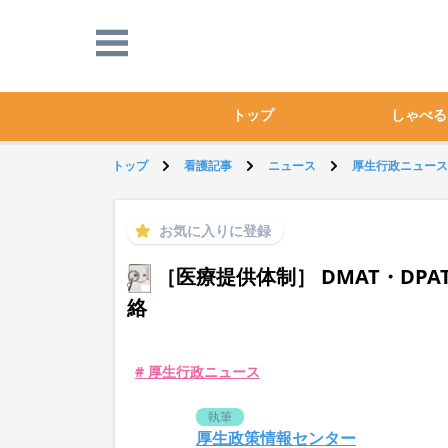
トップ
しゃべる
トップ
看護記事
ニュース
厚生行政ニュース
お気に入りに登録
［医療提供体制］ DMAT・DP
絡
# 厚生行政ニュース
執筆
厚生政策情報センター