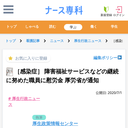
新規登録
ログイン
トップ
しゃべる
読む
働く
学生
学ぶ
トップ
看護記事
ニュース
厚生行政ニュース
［感染症
編集ポリシー
お気に入りに登録
［感染症］ 障害福祉サービスなどの継続
に努めた職員に慰労金 厚労省が通知
公開日: 2020/7/1
# 厚生行政ニュー
ス
執筆
厚生政策情報センター