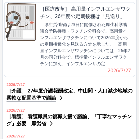
［医療改革］ 高用量インフルエンザワク
チン、26年度の定期接種は「見送り」
厚生労働省は23日に開催された厚生科学審
議会予防接種・ワクチン分科会で、高用量イ
ンフルエンザワクチンについて2026年度から
の定期接種化を見送る方針を示した。 高用
量インフルエンザワクチンについては、26年2
月の同分科会で、標準量インフルエンザワク
チンに加え、インフルエンザの定
2026/7/27
2026/7/27
［介護］ 27年度介護報酬改定、中山間・人口減少地域の
柔軟な配置基準で議論
2026/7/27
［看護］ 看護職員の復職支援で議論、「丁寧なマッチン
グ」必要 厚労省
2026/7/27