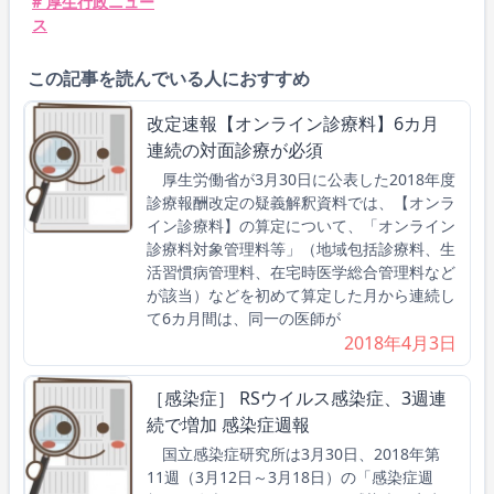
# 厚生行政ニュー
ス
この記事を読んでいる人におすすめ
改定速報【オンライン診療料】6カ月
連続の対面診療が必須
厚生労働省が3月30日に公表した2018年度
診療報酬改定の疑義解釈資料では、【オンラ
イン診療料】の算定について、「オンライン
診療料対象管理料等」（地域包括診療料、生
活習慣病管理料、在宅時医学総合管理料など
が該当）などを初めて算定した月から連続し
て6カ月間は、同一の医師が
2018年4月3日
［感染症］ RSウイルス感染症、3週連
続で増加 感染症週報
国立感染症研究所は3月30日、2018年第
11週（3月12日～3月18日）の「感染症週