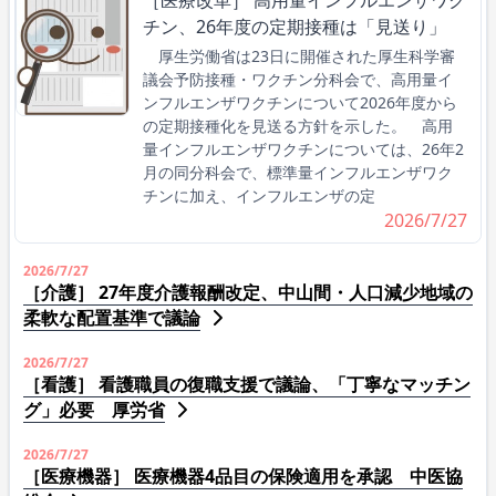
チン、26年度の定期接種は「見送り」
厚生労働省は23日に開催された厚生科学審
議会予防接種・ワクチン分科会で、高用量イ
ンフルエンザワクチンについて2026年度から
の定期接種化を見送る方針を示した。 高用
量インフルエンザワクチンについては、26年2
月の同分科会で、標準量インフルエンザワク
チンに加え、インフルエンザの定
2026/7/27
2026/7/27
［介護］ 27年度介護報酬改定、中山間・人口減少地域の
柔軟な配置基準で議論
2026/7/27
［看護］ 看護職員の復職支援で議論、「丁寧なマッチン
グ」必要 厚労省
2026/7/27
［医療機器］ 医療機器4品目の保険適用を承認 中医協