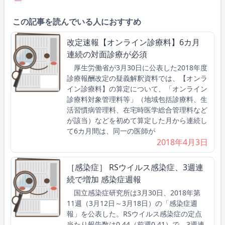
この記事を読んでいる人におすすめ
改定速報【オンライン診療料】6カ月
連続の対面診療が必須
厚生労働省が3月30日に公表した2018年度
診療報酬改定の疑義解釈資料では、【オンラ
イン診療料】の算定について、「オンライン
診療料対象管理料等」（地域包括診療料、生
活習慣病管理料、在宅時医学総合管理料など
が該当）などを初めて算定した月から連続し
て6カ月間は、同一の医師が
2018年4月3日
［感染症］ RSウイルス感染症、3週連
続で増加 感染症週報
国立感染症研究所は3月30日、2018年第
11週（3月12日～3月18日）の「感染症週
報」を公表した。RSウイルス感染症の定点
当たり報告数は0.44（前週0.41）で、3週連