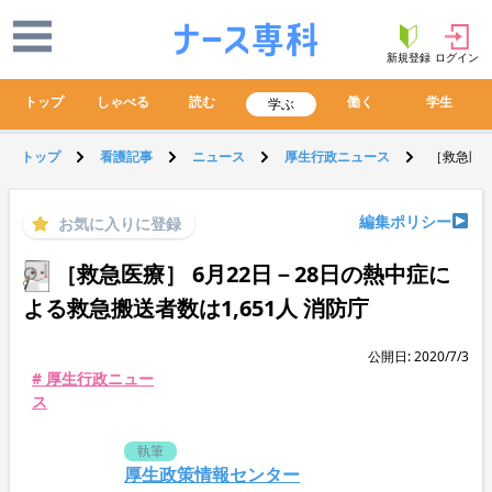
新規登録
ログイン
トップ
しゃべる
読む
働く
学生
学ぶ
トップ
看護記事
ニュース
厚生行政ニュース
［救急医療
編集ポリシー
お気に入りに登録
［救急医療］ 6月22日－28日の熱中症に
よる救急搬送者数は1,651人 消防庁
公開日: 2020/7/3
# 厚生行政ニュー
ス
執筆
厚生政策情報センター