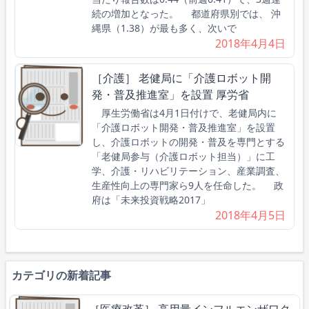
続の増加となった。 都道府県別では、 沖
縄県（1.38）が最も多く、次いで
2018年4月4日
［介護］ 老健局に「介護ロボット開
発・普及推進室」を設置 厚労省
厚生労働省は4月1日付けで、老健局内に
「介護ロボット開発・普及推進室」を設置
し、介護ロボットの開発・普及を専門とする
「老健局参与（介護ロボット担当）」に工
学、介護・リハビリテーション、産業調査、
生産性向上の専門家ら9人を任命した。 政
府は「未来投資戦略2017」
2018年4月5日
カテゴリの新着記事
［医療改革］ 高用量インフルエンザワク