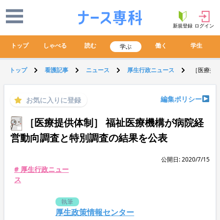
新規登録
ログイン
トップ
しゃべる
読む
働く
学生
学ぶ
トップ
看護記事
ニュース
厚生行政ニュース
［医療提
編集ポリシー
お気に入りに登録
［医療提供体制］ 福祉医療機構が病院経
営動向調査と特別調査の結果を公表
公開日: 2020/7/15
# 厚生行政ニュー
ス
執筆
厚生政策情報センター