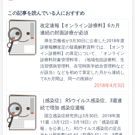
この記事を読んでいる人におすすめ
改定速報【オンライン診療料】6カ月
連続の対面診療が必須
厚生労働省が3月30日に公表した2018年度
診療報酬改定の疑義解釈資料では、【オンラ
イン診療料】の算定について、「オンライン
診療料対象管理料等」（地域包括診療料、生
活習慣病管理料、在宅時医学総合管理料など
が該当）などを初めて算定した月から連続し
て6カ月間は、同一の医師が
2018年4月3日
［感染症］ RSウイルス感染症、3週連
続で増加 感染症週報
国立感染症研究所は3月30日、2018年第
11週（3月12日～3月18日）の「感染症週
報」を公表した。RSウイルス感染症の定点
当たり報告数は0.44（前週0.41）で、3週連