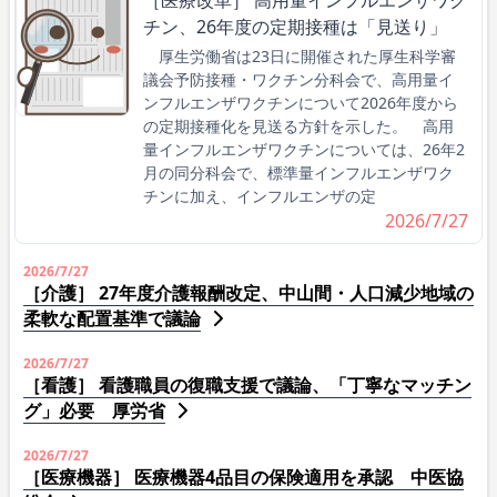
チン、26年度の定期接種は「見送り」
厚生労働省は23日に開催された厚生科学審
議会予防接種・ワクチン分科会で、高用量イ
ンフルエンザワクチンについて2026年度から
の定期接種化を見送る方針を示した。 高用
量インフルエンザワクチンについては、26年2
月の同分科会で、標準量インフルエンザワク
チンに加え、インフルエンザの定
2026/7/27
2026/7/27
［介護］ 27年度介護報酬改定、中山間・人口減少地域の
柔軟な配置基準で議論
2026/7/27
［看護］ 看護職員の復職支援で議論、「丁寧なマッチン
グ」必要 厚労省
2026/7/27
［医療機器］ 医療機器4品目の保険適用を承認 中医協