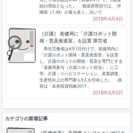
続の増加となった。 都道府県別では、 沖
縄県（1.38）が最も多く、次いで
2018年4月4日
［介護］ 老健局に「介護ロボット開
発・普及推進室」を設置 厚労省
厚生労働省は4月1日付けで、老健局内に
「介護ロボット開発・普及推進室」を設置
し、介護ロボットの開発・普及を専門とする
「老健局参与（介護ロボット担当）」に工
学、介護・リハビリテーション、産業調査、
生産性向上の専門家ら9人を任命した。 政
府は「未来投資戦略2017」
2018年4月5日
カテゴリの新着記事
［医療改革］ 高用量インフルエンザワク