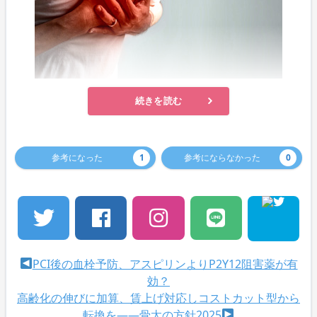
続きを読む
参考になった
1
参考にならなかった
0
PCI後の血栓予防、アスピリンよりP2Y12阻害薬が有
効？
高齢化の伸びに加算、賃上げ対応しコストカット型から
転換を――骨太の方針2025