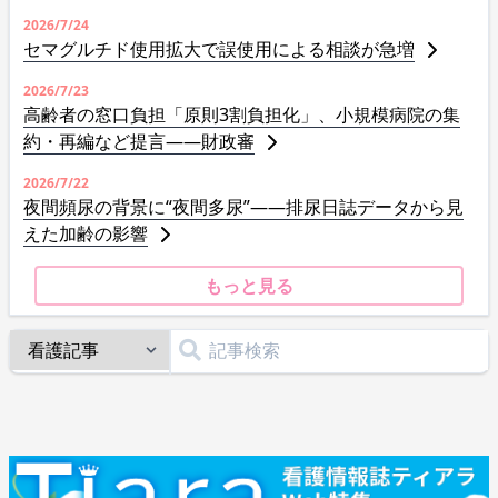
2026/7/24
セマグルチド使用拡大で誤使用による相談が急増
2026/7/23
高齢者の窓口負担「原則3割負担化」、小規模病院の集
約・再編など提言――財政審
2026/7/22
夜間頻尿の背景に“夜間多尿”――排尿日誌データから見
えた加齢の影響
もっと見る