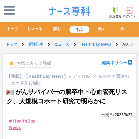
新規登録
ログイン
トップ
しゃべる
読む
働く
学生
学ぶ
トップ
看護記事
ニュース
HealthDay News
がんサバ
編集ポリシー
お気に入りに登録
【連載】【HealthDay News】メディカル・ヘルスケア関連の
ニュースをお届け
がんサバイバーの脳卒中・心血管死リス
ク、大規模コホート研究で明らかに
公開日: 2025/6/27
# HealthDay
News