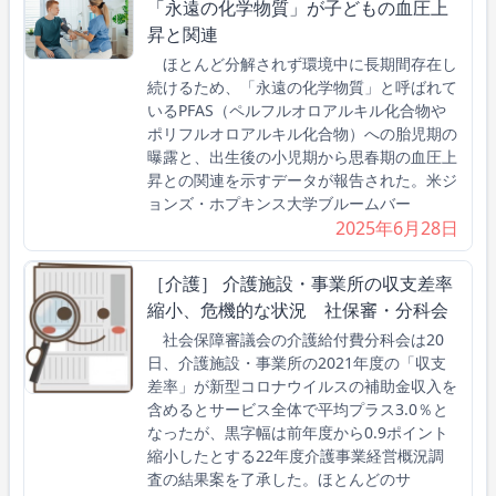
「永遠の化学物質」が子どもの血圧上
昇と関連
ほとんど分解されず環境中に長期間存在し
続けるため、「永遠の化学物質」と呼ばれて
いるPFAS（ペルフルオロアルキル化合物や
ポリフルオロアルキル化合物）への胎児期の
曝露と、出生後の小児期から思春期の血圧上
昇との関連を示すデータが報告された。米ジ
ョンズ・ホプキンス大学ブルームバー
2025年6月28日
［介護］ 介護施設・事業所の収支差率
縮小、危機的な状況 社保審・分科会
社会保障審議会の介護給付費分科会は20
日、介護施設・事業所の2021年度の「収支
差率」が新型コロナウイルスの補助金収入を
含めるとサービス全体で平均プラス3.0％と
なったが、黒字幅は前年度から0.9ポイント
縮小したとする22年度介護事業経営概況調
査の結果案を了承した。ほとんどのサ