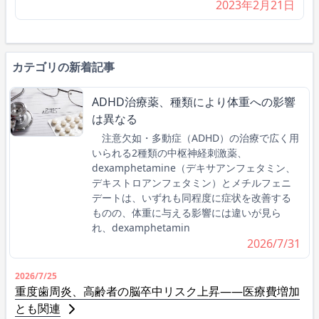
2023年2月21日
カテゴリの新着記事
ADHD治療薬、種類により体重への影響
は異なる
注意欠如・多動症（ADHD）の治療で広く用
いられる2種類の中枢神経刺激薬、
dexamphetamine（デキサアンフェタミン、
デキストロアンフェタミン）とメチルフェニ
デートは、いずれも同程度に症状を改善する
ものの、体重に与える影響には違いが見ら
れ、dexamphetamin
2026/7/31
2026/7/25
重度歯周炎、高齢者の脳卒中リスク上昇――医療費増加
とも関連