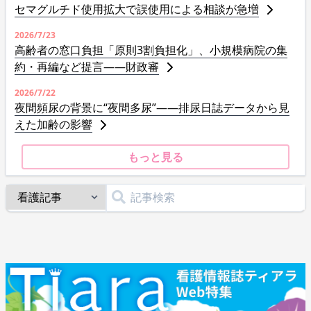
セマグルチド使用拡大で誤使用による相談が急増
2026/7/23
高齢者の窓口負担「原則3割負担化」、小規模病院の集
約・再編など提言――財政審
2026/7/22
夜間頻尿の背景に“夜間多尿”――排尿日誌データから見
えた加齢の影響
もっと見る