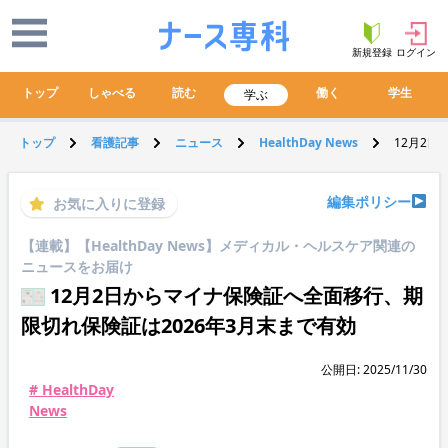
新規登録
ログイン
トップ
しゃべる
読む
働く
学生
学ぶ
トップ
看護記事
ニュース
HealthDay News
12月2
編集ポリシー
お気に入りに登録
【連載】【HealthDay News】メディカル・ヘルスケア関連の
ニュースをお届け
12月2日からマイナ保険証へ全面移行、期
限切れ保険証は2026年3月末まで有効
公開日: 2025/11/30
# HealthDay
News