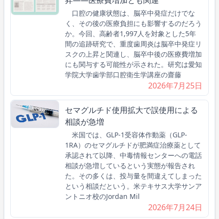
昇――医療費増加とも関連
口腔の健康状態は、脳卒中発症だけでな
く、その後の医療負担にも影響するのだろう
か。今回、高齢者1,997人を対象とした5年
間の追跡研究で、重度歯周炎は脳卒中発症リ
スクの上昇と関連し、脳卒中後の医療費増加
にも関与する可能性が示された。研究は愛知
学院大学歯学部口腔衛生学講座の齋藤
2026年7月25日
セマグルチド使用拡大で誤使用による
相談が急増
米国では、GLP-1受容体作動薬（GLP-
1RA）のセマグルチドが肥満症治療薬として
承認されて以降、中毒情報センターへの電話
相談が急増しているという実態が報告され
た。その多くは、投与量を間違えてしまった
という相談だという。米テキサス大学サンア
ントニオ校のJordan Mil
2026年7月24日