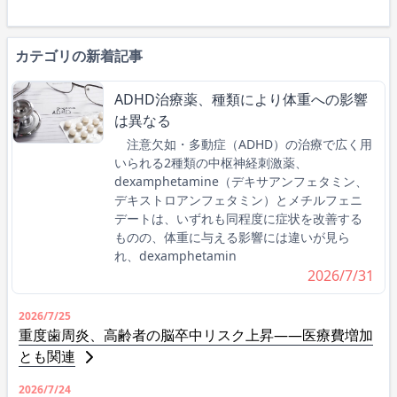
カテゴリの新着記事
ADHD治療薬、種類により体重への影響
は異なる
注意欠如・多動症（ADHD）の治療で広く用
いられる2種類の中枢神経刺激薬、
dexamphetamine（デキサアンフェタミン、
デキストロアンフェタミン）とメチルフェニ
デートは、いずれも同程度に症状を改善する
ものの、体重に与える影響には違いが見ら
れ、dexamphetamin
2026/7/31
2026/7/25
重度歯周炎、高齢者の脳卒中リスク上昇――医療費増加
とも関連
2026/7/24