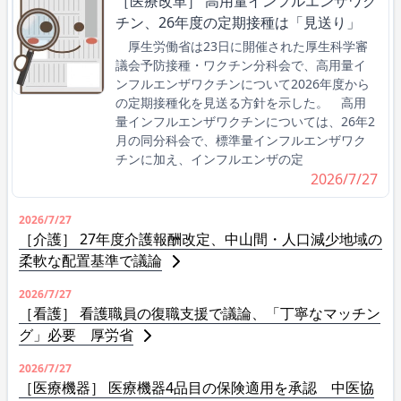
［医療改革］ 高用量インフルエンザワク
チン、26年度の定期接種は「見送り」
厚生労働省は23日に開催された厚生科学審
議会予防接種・ワクチン分科会で、高用量イ
ンフルエンザワクチンについて2026年度から
の定期接種化を見送る方針を示した。 高用
量インフルエンザワクチンについては、26年2
月の同分科会で、標準量インフルエンザワク
チンに加え、インフルエンザの定
2026/7/27
2026/7/27
［介護］ 27年度介護報酬改定、中山間・人口減少地域の
柔軟な配置基準で議論
2026/7/27
［看護］ 看護職員の復職支援で議論、「丁寧なマッチン
グ」必要 厚労省
2026/7/27
［医療機器］ 医療機器4品目の保険適用を承認 中医協