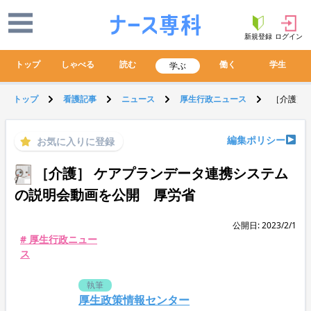
新規登録
ログイン
トップ
しゃべる
読む
働く
学生
学ぶ
トップ
看護記事
ニュース
厚生行政ニュース
［介護］
編集ポリシー
お気に入りに登録
［介護］ ケアプランデータ連携システム
の説明会動画を公開 厚労省
公開日: 2023/2/1
# 厚生行政ニュー
ス
執筆
厚生政策情報センター