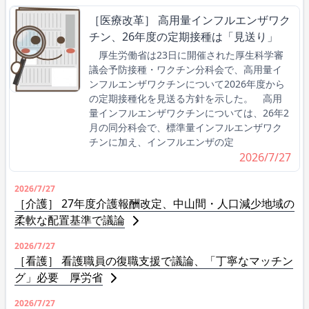
［医療改革］ 高用量インフルエンザワク
チン、26年度の定期接種は「見送り」
厚生労働省は23日に開催された厚生科学審
議会予防接種・ワクチン分科会で、高用量イ
ンフルエンザワクチンについて2026年度から
の定期接種化を見送る方針を示した。 高用
量インフルエンザワクチンについては、26年2
月の同分科会で、標準量インフルエンザワク
チンに加え、インフルエンザの定
2026/7/27
2026/7/27
［介護］ 27年度介護報酬改定、中山間・人口減少地域の
柔軟な配置基準で議論
2026/7/27
［看護］ 看護職員の復職支援で議論、「丁寧なマッチン
グ」必要 厚労省
2026/7/27