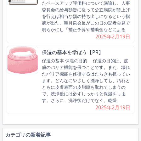
たベースアップ評価料について議論し、人事
委員会の給与勧告に従って公立病院が賃上げ
を行えば相当な額の持ち出しになるという指
摘が出た。望月泉会長がこの日の記者会見で
明らかにし「補正予算や補助金などによる
2025年2月19日
保湿の基本を学ぼう【PR】
保湿の基本 保湿の目的 保湿の目的は、皮
膚のバリア機能を保つことです。また、壊れ
たバリア機能を修復するはたらきも担ってい
ます。どんなにやさしく洗浄しても、汚れと
ともに皮膚表面の皮脂膜も取れてしまうの
で、洗浄後には必ずしっかりと保湿をしま
す。さらに、洗浄後だけでなく、乾燥
2025年2月19日
カテゴリの新着記事