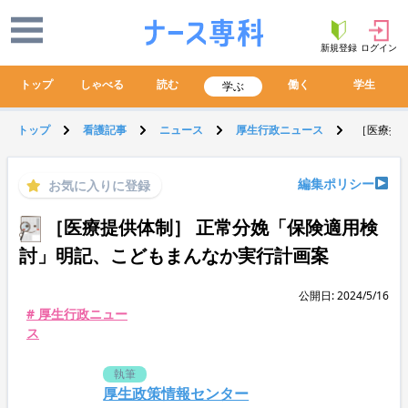
新規登録
ログイン
トップ
しゃべる
読む
働く
学生
学ぶ
トップ
看護記事
ニュース
厚生行政ニュース
［医療提
編集ポリシー
お気に入りに登録
［医療提供体制］ 正常分娩「保険適用検
討」明記、こどもまんなか実行計画案
公開日: 2024/5/16
# 厚生行政ニュー
ス
執筆
厚生政策情報センター