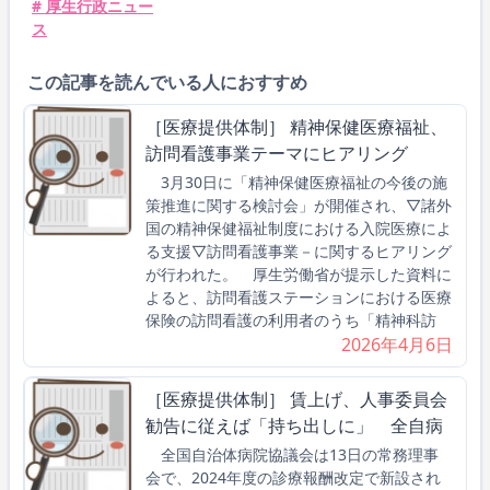
# 厚生行政ニュー
ス
この記事を読んでいる人におすすめ
［医療提供体制］ 精神保健医療福祉、
訪問看護事業テーマにヒアリング
3月30日に「精神保健医療福祉の今後の施
策推進に関する検討会」が開催され、▽諸外
国の精神保健福祉制度における入院医療によ
る支援▽訪問看護事業－に関するヒアリング
が行われた。 厚生労働省が提示した資料に
よると、訪問看護ステーションにおける医療
保険の訪問看護の利用者のうち「精神科訪
2026年4月6日
［医療提供体制］ 賃上げ、人事委員会
勧告に従えば「持ち出しに」 全自病
全国自治体病院協議会は13日の常務理事
会で、2024年度の診療報酬改定で新設され