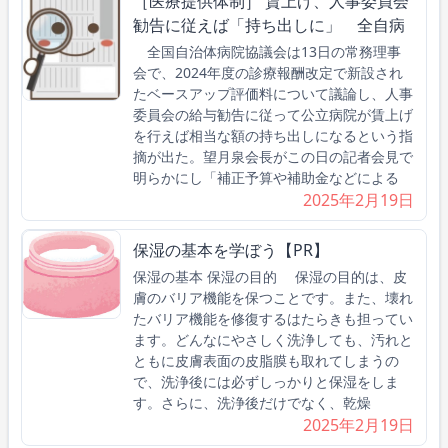
［医療提供体制］ 賃上げ、人事委員会
勧告に従えば「持ち出しに」 全自病
全国自治体病院協議会は13日の常務理事
会で、2024年度の診療報酬改定で新設され
たベースアップ評価料について議論し、人事
委員会の給与勧告に従って公立病院が賃上げ
を行えば相当な額の持ち出しになるという指
摘が出た。望月泉会長がこの日の記者会見で
明らかにし「補正予算や補助金などによる
2025年2月19日
保湿の基本を学ぼう【PR】
保湿の基本 保湿の目的 保湿の目的は、皮
膚のバリア機能を保つことです。また、壊れ
たバリア機能を修復するはたらきも担ってい
ます。どんなにやさしく洗浄しても、汚れと
ともに皮膚表面の皮脂膜も取れてしまうの
で、洗浄後には必ずしっかりと保湿をしま
す。さらに、洗浄後だけでなく、乾燥
2025年2月19日