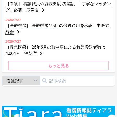
［看護］ 看護職員の復職支援で議論、「丁寧なマッチン
グ」必要 厚労省
2026/7/27
［医療機器］ 医療機器4品目の保険適用を承認 中医協
総会
2026/7/27
［救急医療］ 26年6月の熱中症による救急搬送者数は
4,064人 消防庁
もっと見る