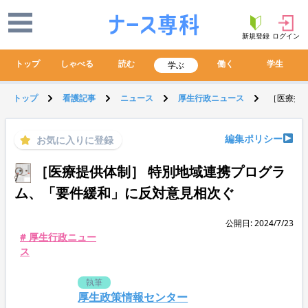
新規登録
ログイン
トップ
しゃべる
読む
働く
学生
学ぶ
トップ
看護記事
ニュース
厚生行政ニュース
［医療提
編集ポリシー
お気に入りに登録
［医療提供体制］ 特別地域連携プログラ
ム、「要件緩和」に反対意見相次ぐ
公開日: 2024/7/23
# 厚生行政ニュー
ス
執筆
厚生政策情報センター