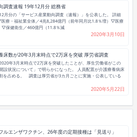
調査速報 19年12月分 総務省
年12月分の「サービス産業動向調査（速報）」を公表した。 詳細
医療・福祉業全体／4兆8,284億円（前年同月比1.8％増）▽医療
増）▽保健衛生／460億円（11.8％減
2020年3月10日
養床数が20年3月末時点で2万床を突破 厚労省調査
020年3月末時点で2万床を突破したことが、厚生労働省がこの
開設状況について」で明らかになった。 人員配置が介護療養病床
7割を占める。 調査は厚労省が3カ月ごとに実施・公表している
2020年5月22日
フルエンザワクチン、26年度の定期接種は「見送り」