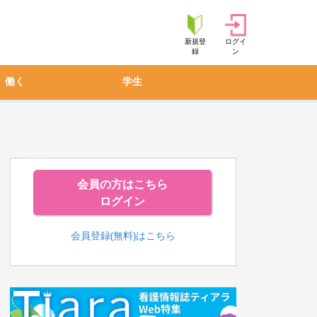
新規登
ログイ
録
ン
働く
学生
査
会員の方はこちら
ログイン
会員登録(無料)はこちら