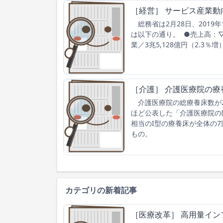
［経営］ サービス産業動向
総務省は2月28日、2019
は以下の通り。 ●売上高：▽
業／3兆5,128億円（2.3％
［介護］ 介護医療院の療
介護医療院の総療養床数が2
ほど公表した「介護医療院の
相当のI型の療養床が全体の
もの。
カテゴリの新着記事
［医療改革］ 高用量イン