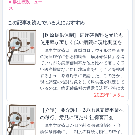
# 厚生行政ニュー
ス
この記事を読んでいる人におすすめ
［医療提供体制］ 病床確保料を受給も
使用率が著しく低い病院に現地調査を
厚生労働省は、新型コロナウイルス患者用
の病床確保に係る補助金「病床確保料」を得
ていながら病床使用率が他と比べて著しく低
い医療機関などに現地調査を行うことを検討
するよう、都道府県に要請した。このほか、
現地調査の検討対象として厚労省が想定して
いるのは、病床確保料の返還見込額が特に大
2023年1月6日
［介護］ 要介護1・2の地域支援事業へ
の移行、意見に隔たり 社保審部会
厚生労働省は27日の社会保障審議会・介
護保険部会に、「制度の持続可能性の確保」