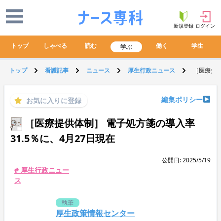
新規登録
ログイン
トップ
しゃべる
読む
働く
学生
学ぶ
トップ
看護記事
ニュース
厚生行政ニュース
［医療提供
編集ポリシー
お気に入りに登録
［医療提供体制］ 電子処方箋の導入率
31.5％に、4月27日現在
公開日: 2025/5/19
# 厚生行政ニュー
ス
執筆
厚生政策情報センター