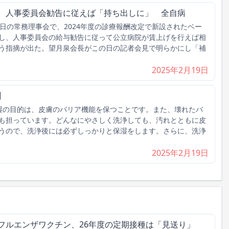
げ、人事委員会勧告に従えば「持ち出しに」 全自病
日の常務理事会で、2024年度の診療報酬改定で新設されたベー
し、人事委員会の給与勧告に従って公立病院が賃上げを行えば相
う指摘が出た。望月泉会長がこの日の記者会見で明らかにし「補
2025年2月19日
】
湿の目的は、皮膚のバリア機能を保つことです。また、壊れたバ
も担っています。どんなにやさしく洗浄しても、汚れとともに皮
うので、洗浄後には必ずしっかりと保湿をします。さらに、洗浄
2025年2月19日
フルエンザワクチン、26年度の定期接種は「見送り」