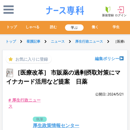
新規登録
ログイン
トップ
しゃべる
読む
働く
学生
学ぶ
トップ
看護記事
ニュース
厚生行政ニュース
［医療改
編集ポリシー
お気に入りに登録
［医療改革］ 市販薬の過剰摂取対策にマ
イナカード活用など提案 日薬
公開日: 2024/5/21
# 厚生行政ニュー
ス
執筆
厚生政策情報センター