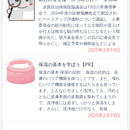
全国自治体病院協議会は13日の常務理事
会で、2024年度の診療報酬改定で新設され
たベースアップ評価料について議論し、人事
委員会の給与勧告に従って公立病院が賃上げ
を行えば相当な額の持ち出しになるという指
摘が出た。望月泉会長がこの日の記者会見で
明らかにし「補正予算や補助金などによる
2025年2月19日
保湿の基本を学ぼう【PR】
保湿の基本 保湿の目的 保湿の目的は、皮
膚のバリア機能を保つことです。また、壊れ
たバリア機能を修復するはたらきも担ってい
ます。どんなにやさしく洗浄しても、汚れと
ともに皮膚表面の皮脂膜も取れてしまうの
で、洗浄後には必ずしっかりと保湿をしま
す。さらに、洗浄後だけでなく、乾燥
2025年2月19日