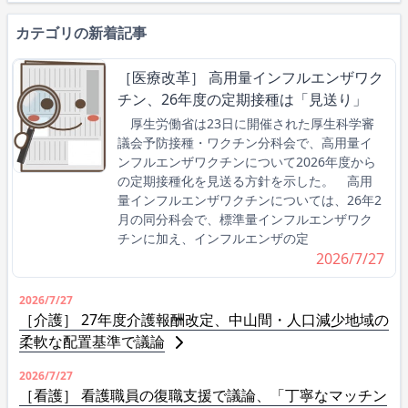
カテゴリの新着記事
［医療改革］ 高用量インフルエンザワク
チン、26年度の定期接種は「見送り」
厚生労働省は23日に開催された厚生科学審
議会予防接種・ワクチン分科会で、高用量イ
ンフルエンザワクチンについて2026年度から
の定期接種化を見送る方針を示した。 高用
量インフルエンザワクチンについては、26年2
月の同分科会で、標準量インフルエンザワク
チンに加え、インフルエンザの定
2026/7/27
2026/7/27
［介護］ 27年度介護報酬改定、中山間・人口減少地域の
柔軟な配置基準で議論
2026/7/27
［看護］ 看護職員の復職支援で議論、「丁寧なマッチン