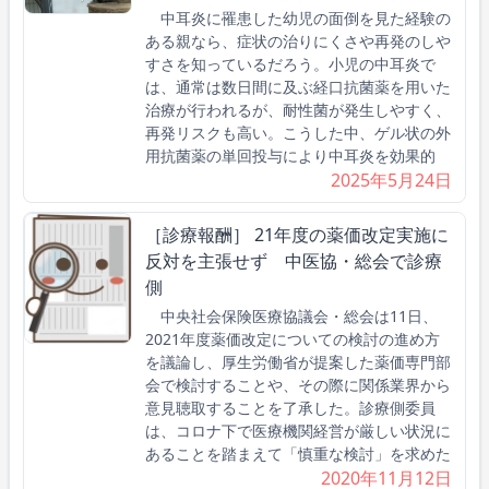
中耳炎に罹患した幼児の面倒を見た経験の
ある親なら、症状の治りにくさや再発のしや
すさを知っているだろう。小児の中耳炎で
は、通常は数日間に及ぶ経口抗菌薬を用いた
治療が行われるが、耐性菌が発生しやすく、
再発リスクも高い。こうした中、ゲル状の外
用抗菌薬の単回投与により中耳炎を効果的
2025年5月24日
［診療報酬］ 21年度の薬価改定実施に
反対を主張せず 中医協・総会で診療
側
中央社会保険医療協議会・総会は11日、
2021年度薬価改定についての検討の進め方
を議論し、厚生労働省が提案した薬価専門部
会で検討することや、その際に関係業界から
意見聴取することを了承した。診療側委員
は、コロナ下で医療機関経営が厳しい状況に
あることを踏まえて「慎重な検討」を求めた
2020年11月12日