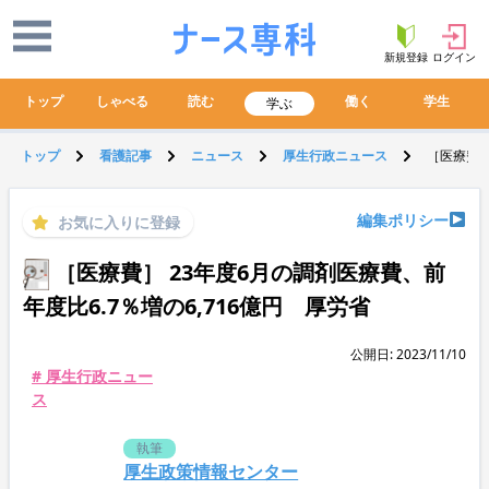
新規登録
ログイン
トップ
しゃべる
読む
働く
学生
学ぶ
トップ
看護記事
ニュース
厚生行政ニュース
［医療費］
編集ポリシー
お気に入りに登録
［医療費］ 23年度6月の調剤医療費、前
年度比6.7％増の6,716億円 厚労省
公開日: 2023/11/10
# 厚生行政ニュー
ス
執筆
厚生政策情報センター