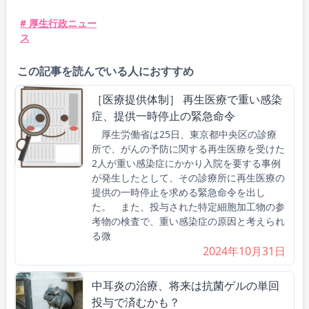
# 厚生行政ニュー
ス
この記事を読んでいる人におすすめ
［医療提供体制］ 再生医療で重い感染
症、提供一時停止の緊急命令
厚生労働省は25日、東京都中央区の診療
所で、がんの予防に関する再生医療を受けた
2人が重い感染症にかかり入院を要する事例
が発生したとして、その診療所に再生医療の
提供の一時停止を求める緊急命令を出し
た。 また、投与された特定細胞加工物の参
考物の検査で、重い感染症の原因と考えられ
る微
2024年10月31日
中耳炎の治療、将来は抗菌ゲルの単回
投与で済むかも？