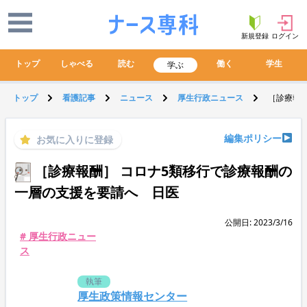
新規登録
ログイン
トップ
しゃべる
読む
働く
学生
学ぶ
トップ
看護記事
ニュース
厚生行政ニュース
［診療報
編集ポリシー
お気に入りに登録
［診療報酬］ コロナ5類移行で診療報酬の
一層の支援を要請へ 日医
公開日: 2023/3/16
# 厚生行政ニュー
ス
執筆
厚生政策情報センター