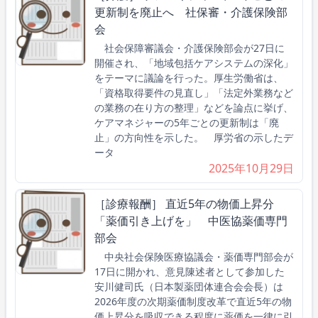
更新制を廃止へ 社保審・介護保険部
会
社会保障審議会・介護保険部会が27日に
開催され、「地域包括ケアシステムの深化」
をテーマに議論を行った。厚生労働省は、
「資格取得要件の見直し」「法定外業務など
の業務の在り方の整理」などを論点に挙げ、
ケアマネジャーの5年ごとの更新制は「廃
止」の方向性を示した。 厚労省の示したデ
ータ
2025年10月29日
［診療報酬］ 直近5年の物価上昇分
「薬価引き上げを」 中医協薬価専門
部会
中央社会保険医療協議会・薬価専門部会が
17日に開かれ、意見陳述者として参加した
安川健司氏（日本製薬団体連合会会長）は
2026年度の次期薬価制度改革で直近5年の物
価上昇分を吸収できる程度に薬価を一律に引