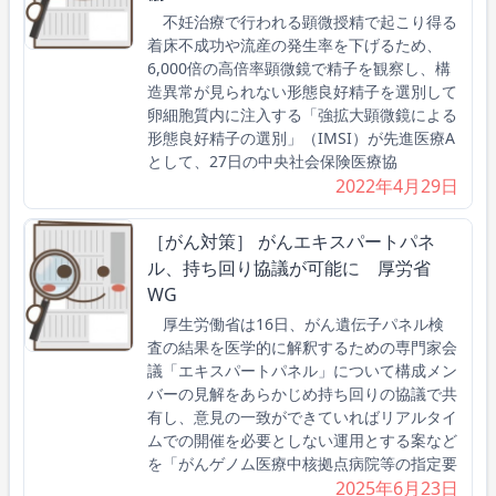
不妊治療で行われる顕微授精で起こり得る
着床不成功や流産の発生率を下げるため、
6,000倍の高倍率顕微鏡で精子を観察し、構
造異常が見られない形態良好精子を選別して
卵細胞質内に注入する「強拡大顕微鏡による
形態良好精子の選別」（IMSI）が先進医療A
として、27日の中央社会保険医療協
2022年4月29日
［がん対策］ がんエキスパートパネ
ル、持ち回り協議が可能に 厚労省
WG
厚生労働省は16日、がん遺伝子パネル検
査の結果を医学的に解釈するための専門家会
議「エキスパートパネル」について構成メン
バーの見解をあらかじめ持ち回りの協議で共
有し、意見の一致ができていればリアルタイ
ムでの開催を必要としない運用とする案など
を「がんゲノム医療中核拠点病院等の指定要
2025年6月23日