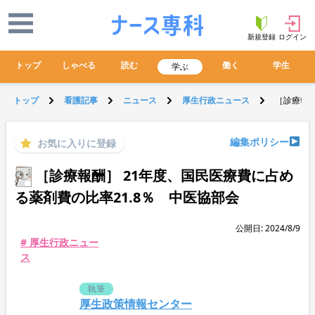
新規登録
ログイン
トップ
しゃべる
読む
働く
学生
学ぶ
トップ
看護記事
ニュース
厚生行政ニュース
［診療報酬
編集ポリシー
お気に入りに登録
［診療報酬］ 21年度、国民医療費に占め
る薬剤費の比率21.8％ 中医協部会
公開日: 2024/8/9
# 厚生行政ニュー
ス
執筆
厚生政策情報センター