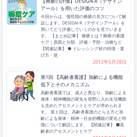
【褥瘡の評価】DESIGN-R（デザイン
アール）を用いた評価のコツ
今回からは、慢性期の褥瘡の見方について解
説します。DESIGN-R（デザインアール）を
用いてどう評価していくのかを見ていきま
す。 【まとめ記事】 褥瘡とは？褥瘡の看護
ケア｜原因と分類、評価・予防・治療など
【関連記事】 ● ドレッシング材の特徴・選
び方・使
2012年5月28日
第1回 【高齢者看護】加齢による機能
低下とそのメカニズム
高齢者看護では、成人と異なり、加齢による
身体・精神機能の変化を視野に入れ生活機能
も含めたアセスメントとケアが求められま
す。 第１回は、高齢者看護のとらえ方と加
齢による身体・精神・社会的機能の変化と特
徴について解説します。 【関連記事】 ■高
齢者のアセスメントとケア