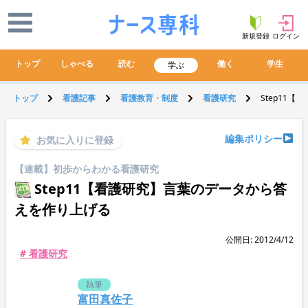
新規登録
ログイン
トップ
しゃべる
読む
働く
学生
学ぶ
トップ
看護記事
看護教育・制度
看護研究
Step11
編集ポリシー
お気に入りに登録
【連載】初歩からわかる看護研究
Step11【看護研究】言葉のデータから答
えを作り上げる
公開日: 2012/4/12
# 看護研究
執筆
富田真佐子