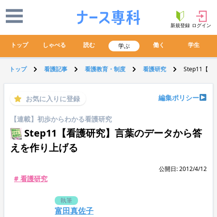
新規登録
ログイン
トップ
しゃべる
読む
働く
学生
学ぶ
トップ
看護記事
看護教育・制度
看護研究
Step11
編集ポリシー
お気に入りに登録
【連載】初歩からわかる看護研究
Step11【看護研究】言葉のデータから答
えを作り上げる
公開日: 2012/4/12
# 看護研究
執筆
富田真佐子