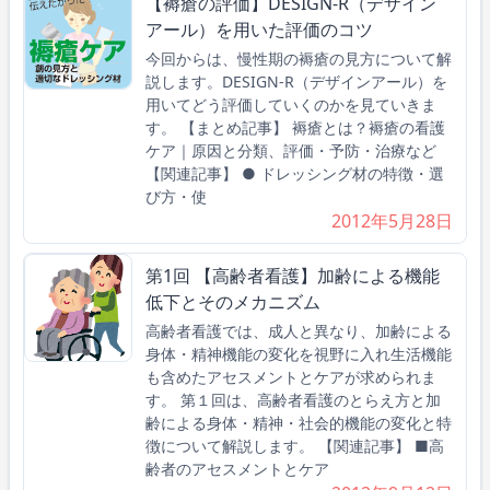
【褥瘡の評価】DESIGN-R（デザイン
アール）を用いた評価のコツ
今回からは、慢性期の褥瘡の見方について解
説します。DESIGN-R（デザインアール）を
用いてどう評価していくのかを見ていきま
す。 【まとめ記事】 褥瘡とは？褥瘡の看護
ケア｜原因と分類、評価・予防・治療など
【関連記事】 ● ドレッシング材の特徴・選
び方・使
2012年5月28日
第1回 【高齢者看護】加齢による機能
低下とそのメカニズム
高齢者看護では、成人と異なり、加齢による
身体・精神機能の変化を視野に入れ生活機能
も含めたアセスメントとケアが求められま
す。 第１回は、高齢者看護のとらえ方と加
齢による身体・精神・社会的機能の変化と特
徴について解説します。 【関連記事】 ■高
齢者のアセスメントとケア