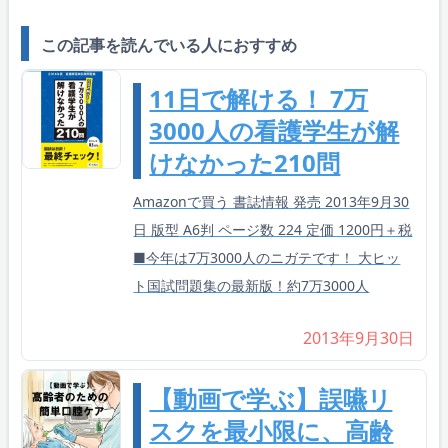
この記事を読んでいる人におすすめ
11日で解ける！ 7万
3000人の看護学生が解
けなかった210問
Amazonで買う 書誌情報 発売 2013年9月30
日 版型 A6判 ページ数 224 定価 1200円＋税
■今年は7万3000人のニガテです！ 大ヒッ
ト国試問題集の最新版！約7万3000人
2013年9月30日
【動画で学ぶ】誤嚥リ
スクを最小限に、高齢