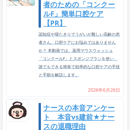
者のための「コンクー
ルF」簡単口腔ケア
【PR】
認知症や寝たきりでうがいが難しい高齢の患
者さん。口腔ケアにお悩みではありません
か？ 本動画では、薬用マウスウォッシュ
「コンクールF」とスポンジブラシを使い、
誰でもできる簡単で効率的な口腔ケアの手技
と手順を解説します。
2026年6月26日
ナースの本音アンケー
ト 本音vs建前★ナー
スの退職理由