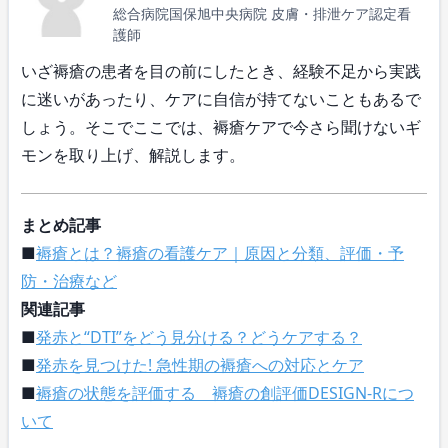
総合病院国保旭中央病院 皮膚・排泄ケア認定看
護師
いざ褥瘡の患者を目の前にしたとき、経験不足から実践
に迷いがあったり、ケアに自信が持てないこともあるで
しょう。そこでここでは、褥瘡ケアで今さら聞けないギ
モンを取り上げ、解説します。
まとめ記事
■
褥瘡とは？褥瘡の看護ケア｜原因と分類、評価・予
防・治療など
関連記事
■
発赤と“DTI”をどう見分ける？どうケアする？
■
発赤を見つけた! 急性期の褥瘡への対応とケア
■
褥瘡の状態を評価する 褥瘡の創評価DESIGN-Rにつ
いて