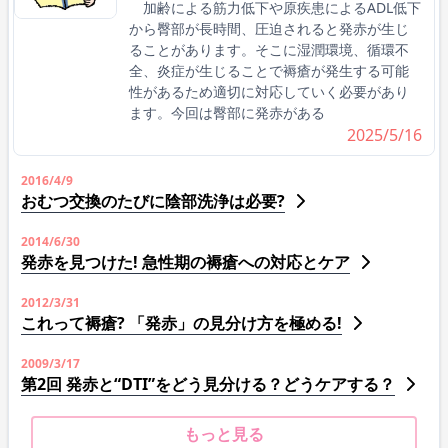
加齢による筋力低下や原疾患によるADL低下
から臀部が長時間、圧迫されると発赤が生じ
ることがあります。そこに湿潤環境、循環不
全、炎症が生じることで褥瘡が発生する可能
性があるため適切に対応していく必要があり
ます。今回は臀部に発赤がある
2025/5/16
2016/4/9
おむつ交換のたびに陰部洗浄は必要?
2014/6/30
発赤を見つけた! 急性期の褥瘡への対応とケア
2012/3/31
これって褥瘡? 「発赤」の見分け方を極める!
2009/3/17
第2回 発赤と“DTI”をどう見分ける？どうケアする？
もっと見る