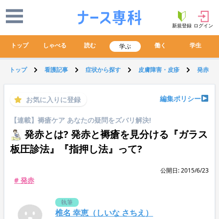
新規登録
ログイン
トップ
しゃべる
読む
働く
学生
学ぶ
トップ
看護記事
症状から探す
皮膚障害・皮疹
発赤
編集ポリシー
お気に入りに登録
【連載】褥瘡ケア あなたの疑問をズバリ解決!
発赤とは? 発赤と褥瘡を見分ける『ガラス
板圧診法』『指押し法』って?
公開日: 2015/6/23
# 発赤
執筆
椎名 幸恵（しいな さちえ）