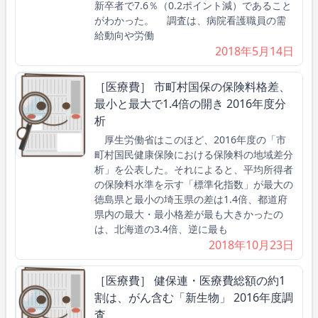
新卒者で7.6％（0.2ポイント減）であること
がわかった。 調査は、病院看護職員の需
給動向や労働
2018年5月14日
［医療費］ 市町村国保の保険料格差、
最小と最大で1.4倍の開き 2016年度分
析
厚生労働省はこのほど、2016年度の「市
町村国民健康保険における保険料の地域差分
析」を公表した。それによると、平均所得者
の保険料水準を示す「標準化指数」が最大の
徳島県と最小の埼玉県の差は1.4倍、都道府
県内の最大・最小格差が最も大きかったの
は、北海道の3.4倍、逆に最も
2018年10月23日
［医療費］ 健保連・医療費総額の約1
割は、がん含む「新生物」 2016年度調
査