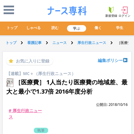
新規登録
ログイン
トップ
しゃべる
読む
働く
学生
学ぶ
トップ
看護記事
ニュース
厚生行政ニュース
［医療費］
編集ポリシー
お気に入りに登録
【連載】MC＋（厚生行政ニュース）
［医療費］ 1人当たり医療費の地域差、最
大と最小で1.37倍 2016年度分析
公開日: 2018/10/16
# 厚生行政ニュー
ス
執筆