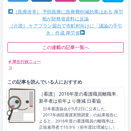
［医療改革］ 予防医療に医療費削減効果はある 厚労
相が財務省資料に反論
［介護］ ケアプラン届出で市町村向けに「議論の手引
き」作成 厚労省
この連載の記事一覧へ
# 厚生行政ニュー
ス
この記事を読んでいる人におすすめ
［看護］ 2016年度の看護職員離職率、
新卒者は前年より微減 日看協
日本看護協会が5月2日に公表した、
「2017年病院看護実態調査」の結果報告に
よると、2016年度の看護職員の離職率は、
正規雇用者で10.9％（前年度比増減なし）、