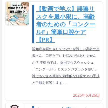
【動画で学ぶ】誤嚥リ
スクを最小限に、高齢
者のための「コンクー
ルF」簡単口腔ケア
【PR】
認知症や寝たきりでうがいが難しい高齢の患
者さん。口腔ケアにお悩みではありません
か？ 本動画では、薬用マウスウォッシュ
「コンクールF」とスポンジブラシを使い、
誰でもできる簡単で効率的な口腔ケアの手技
と手順を解説します。
2026年6月26日