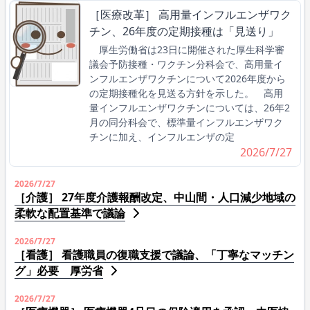
［医療改革］ 高用量インフルエンザワク
チン、26年度の定期接種は「見送り」
厚生労働省は23日に開催された厚生科学審
議会予防接種・ワクチン分科会で、高用量イ
ンフルエンザワクチンについて2026年度から
の定期接種化を見送る方針を示した。 高用
量インフルエンザワクチンについては、26年2
月の同分科会で、標準量インフルエンザワク
チンに加え、インフルエンザの定
2026/7/27
2026/7/27
［介護］ 27年度介護報酬改定、中山間・人口減少地域の
柔軟な配置基準で議論
2026/7/27
［看護］ 看護職員の復職支援で議論、「丁寧なマッチン
グ」必要 厚労省
2026/7/27