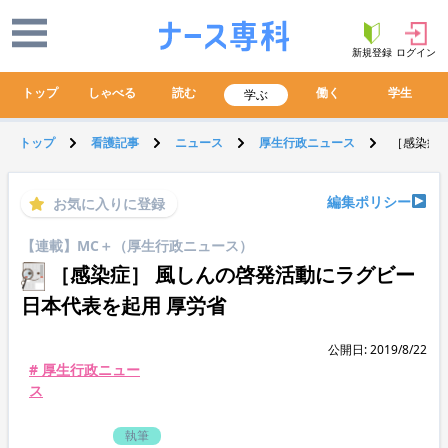
新規登録
ログイン
トップ
しゃべる
読む
働く
学生
学ぶ
トップ
看護記事
ニュース
厚生行政ニュース
［感染症］
編集ポリシー
お気に入りに登録
【連載】MC＋（厚生行政ニュース）
［感染症］ 風しんの啓発活動にラグビー
日本代表を起用 厚労省
公開日: 2019/8/22
# 厚生行政ニュー
ス
執筆