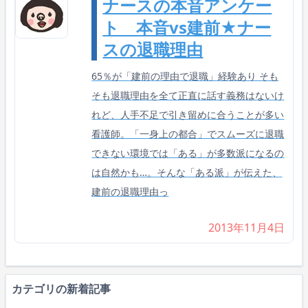
ナースの本音アンケー
ト 本音vs建前★ナー
スの退職理由
65％が「建前の理由で退職」経験あり そも
そも退職理由を全て正直に話す義務はないけ
れど、人手不足で引き留めに合うことが多い
看護師。「一身上の都合」でスムーズに退職
できない環境では「ある」が多数派になるの
は自然かも…。そんな「ある派」が伝えた、
建前の退職理由っ
2013年11月4日
カテゴリの新着記事