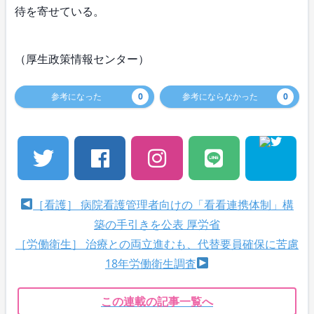
待を寄せている。
（厚生政策情報センター）
参考になった
0
参考にならなかった
0
［看護］ 病院看護管理者向けの「看看連携体制」構
築の手引きを公表 厚労省
［労働衛生］ 治療との両立進むも、代替要員確保に苦慮
18年労働衛生調査
この連載の記事一覧へ