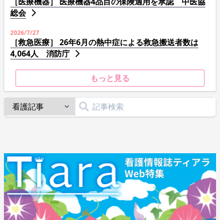
［医療機器］ 医療機器4品目の保険適用を承認 中医協
総会
2026/7/27
［救急医療］ 26年6月の熱中症による救急搬送者数は
4,064人 消防庁
もっと見る