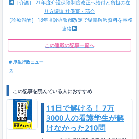
［介護］ 21年度介護保険制度改正へ給付と負担の在
り方議論 社保審・部会
［診療報酬］ 18年度診療報酬改定で疑義解釈資料を事務
連絡
この連載の記事一覧へ
# 厚生行政ニュー
ス
この記事を読んでいる人におすすめ
11日で解ける！ 7万
3000人の看護学生が解
けなかった210問