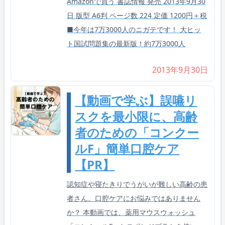
Amazonで買う 書誌情報 発売 2013年9月30
日 版型 A6判 ページ数 224 定価 1200円＋税
■今年は7万3000人のニガテです！ 大ヒッ
ト国試問題集の最新版！約7万3000人
2013年9月30日
【動画で学ぶ】誤嚥リ
スクを最小限に、高齢
者のための「コンクー
ルF」簡単口腔ケア
【PR】
認知症や寝たきりでうがいが難しい高齢の患
者さん。口腔ケアにお悩みではありません
か？ 本動画では、薬用マウスウォッシュ