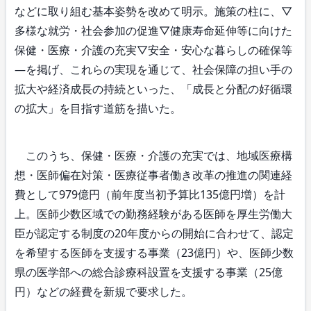
などに取り組む基本姿勢を改めて明示。施策の柱に、▽
多様な就労・社会参加の促進▽健康寿命延伸等に向けた
保健・医療・介護の充実▽安全・安心な暮らしの確保等
―を掲げ、これらの実現を通じて、社会保障の担い手の
拡大や経済成長の持続といった、「成長と分配の好循環
の拡大」を目指す道筋を描いた。
このうち、保健・医療・介護の充実では、地域医療構
想・医師偏在対策・医療従事者働き改革の推進の関連経
費として979億円（前年度当初予算比135億円増）を計
上。医師少数区域での勤務経験がある医師を厚生労働大
臣が認定する制度の20年度からの開始に合わせて、認定
を希望する医師を支援する事業（23億円）や、医師少数
県の医学部への総合診療科設置を支援する事業（25億
円）などの経費を新規で要求した。