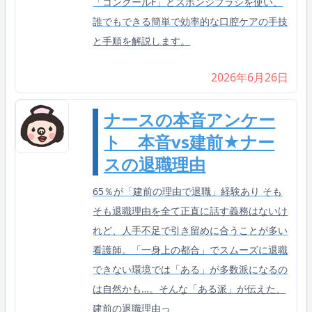
「コンクールF」とスポンジブラシを使い、
誰でもできる簡単で効率的な口腔ケアの手技
と手順を解説します。
2026年6月26日
ナースの本音アンケー
ト 本音vs建前★ナー
スの退職理由
65％が「建前の理由で退職」経験あり そも
そも退職理由を全て正直に話す義務はないけ
れど、人手不足で引き留めに合うことが多い
看護師。「一身上の都合」でスムーズに退職
できない環境では「ある」が多数派になるの
は自然かも…。そんな「ある派」が伝えた、
建前の退職理由っ