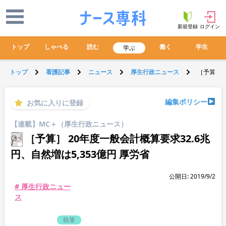
新規登録
ログイン
トップ
しゃべる
読む
働く
学生
学ぶ
トップ
看護記事
ニュース
厚生行政ニュース
［予算］ 
編集ポリシー
お気に入りに登録
【連載】MC＋（厚生行政ニュース）
［予算］ 20年度一般会計概算要求32.6兆
円、自然増は5,353億円 厚労省
公開日: 2019/9/2
# 厚生行政ニュー
ス
執筆