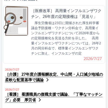
［医療改革］ 高用量インフルエンザワク
チン、26年度の定期接種は「見送り」
厚生労働省は23日に開催された厚生科学審
議会予防接種・ワクチン分科会で、高用量イ
ンフルエンザワクチンについて2026年度から
の定期接種化を見送る方針を示した。 高用
量インフルエンザワクチンについては、26年2
月の同分科会で、標準量インフルエンザワク
チンに加え、インフルエンザの定
2026/7/27
2026/7/27
［介護］ 27年度介護報酬改定、中山間・人口減少地域の
柔軟な配置基準で議論
2026/7/27
［看護］ 看護職員の復職支援で議論、「丁寧なマッチン
グ」必要 厚労省