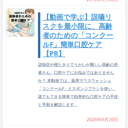
【動画で学ぶ】誤嚥リ
スクを最小限に、高齢
者のための「コンクー
ルF」簡単口腔ケア
【PR】
認知症や寝たきりでうがいが難しい高齢の患
者さん。口腔ケアにお悩みではありません
か？ 本動画では、薬用マウスウォッシュ
「コンクールF」とスポンジブラシを使い、
誰でもできる簡単で効率的な口腔ケアの手技
と手順を解説します。
2026年6月26日