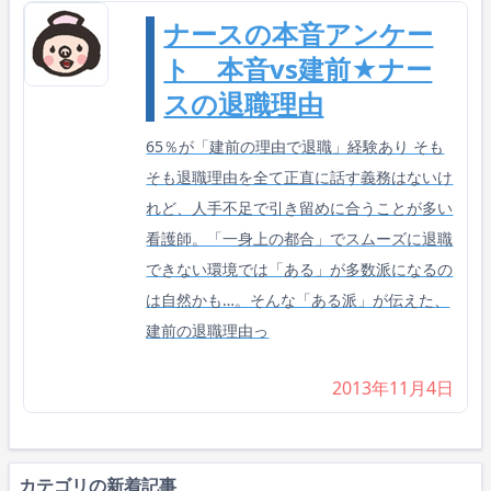
ナースの本音アンケー
ト 本音vs建前★ナー
スの退職理由
65％が「建前の理由で退職」経験あり そも
そも退職理由を全て正直に話す義務はないけ
れど、人手不足で引き留めに合うことが多い
看護師。「一身上の都合」でスムーズに退職
できない環境では「ある」が多数派になるの
は自然かも…。そんな「ある派」が伝えた、
建前の退職理由っ
2013年11月4日
カテゴリの新着記事