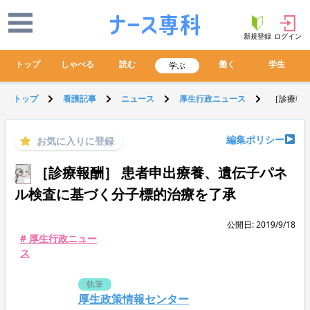
新規登録
ログイン
トップ
しゃべる
読む
働く
学生
学ぶ
トップ
看護記事
ニュース
厚生行政ニュース
［診療報
編集ポリシー
お気に入りに登録
［診療報酬］ 患者申出療養、遺伝子パネ
ル検査に基づく分子標的治療を了承
公開日: 2019/9/18
# 厚生行政ニュー
ス
執筆
厚生政策情報センター