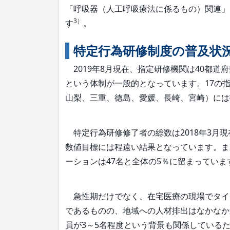
「呼吸器（人工呼吸療法に係るもの）関連」
3）
す
。
特定行為研修制度の普及状
2019年8月現在、指定研修機関は40都道
という体制が一般的となっています。17の
山梨、三重、徳島、愛媛、長崎、宮崎）には
特定行為研修修了者の総数は2018年3月現在
数値目標には程遠い結果となっています。ま
ーションは47名と全体の5％に留まっていま
急性期だけでなく、在宅医療の現場でタイ
であるものの、地域への人材排出はなかなか
員が3～5名程度という背景も関係している