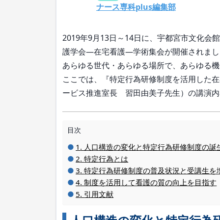
ナース専科plus編集部
2019年9月13日～14日に、宇都宮市文化
護学会―在宅看護―学術集会が開催されまし
あらゆる世代・あらゆる場所で、あらゆる機
ここでは、『特定行為研修制度を活用した在
ービス推進室長 習田由美子先生）の講演内
目次
人口構造の変化と特定行為研修制度の誕
特定行為とは
特定行為研修制度の普及状況と受講生を
制度を活用して看護の質の向上を目指す
引用文献