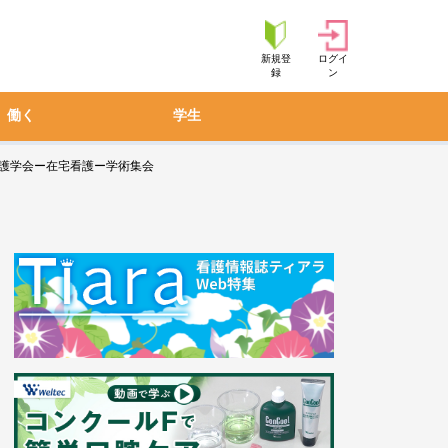
新規登
ログイ
録
ン
働く
学生
看護学会ー在宅看護ー学術集会