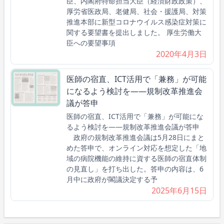
臣、内閣府特命担当大臣（経済財政政策）、
厚労省医政局、老健局、社会・援護局、対策
推進本部に新型コロナウイルス感染症対策に
関する要望書を提出しました。 厚生労働大
臣への要望事項
2020年4月3日
医師の宿直、ICT活用で「兼務」が可能
になるよう検討を――規制改革推進会
議が答申
医師の宿直、ICT活用で「兼務」が可能にな
るよう検討を――規制改革推進会議が答申
政府の規制改革推進会議は5月28日にまと
めた答申で、オンライン対応を想定した「地
域の病院機能の維持に資する医師の宿直体制
の見直し」を打ち出した。答申の内容は、6
月中に政府が閣議決定する予
2025年6月15日