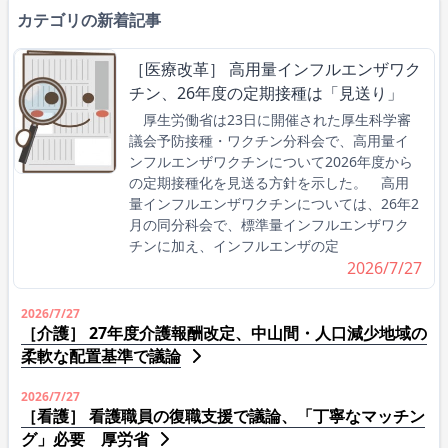
カテゴリの新着記事
［医療改革］ 高用量インフルエンザワク
チン、26年度の定期接種は「見送り」
厚生労働省は23日に開催された厚生科学審
議会予防接種・ワクチン分科会で、高用量イ
ンフルエンザワクチンについて2026年度から
の定期接種化を見送る方針を示した。 高用
量インフルエンザワクチンについては、26年2
月の同分科会で、標準量インフルエンザワク
チンに加え、インフルエンザの定
2026/7/27
2026/7/27
［介護］ 27年度介護報酬改定、中山間・人口減少地域の
柔軟な配置基準で議論
2026/7/27
［看護］ 看護職員の復職支援で議論、「丁寧なマッチン
グ」必要 厚労省