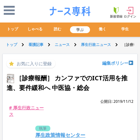
新規登録
ログイン
トップ
しゃべる
読む
働く
学生
学ぶ
トップ
看護記事
ニュース
厚生行政ニュース
［診療報酬
編集ポリシー
お気に入りに登録
［診療報酬］ カンファでのICT活用を推
進、要件緩和へ 中医協・総会
公開日: 2019/11/12
# 厚生行政ニュー
ス
執筆
厚生政策情報センター