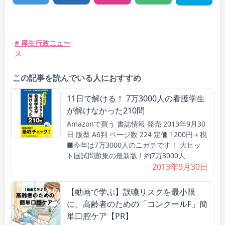
# 厚生行政ニュー
ス
この記事を読んでいる人におすすめ
11日で解ける！ 7万3000人の看護学生
が解けなかった210問
Amazonで買う 書誌情報 発売 2013年9月30
日 版型 A6判 ページ数 224 定価 1200円＋税
■今年は7万3000人のニガテです！ 大ヒッ
ト国試問題集の最新版！約7万3000人
2013年9月30日
【動画で学ぶ】誤嚥リスクを最小限
に、高齢者のための「コンクールF」簡
単口腔ケア【PR】