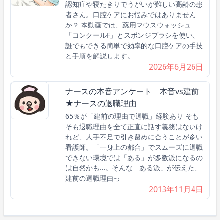
認知症や寝たきりでうがいが難しい高齢の患
者さん。口腔ケアにお悩みではありません
か？ 本動画では、薬用マウスウォッシュ
「コンクールF」とスポンジブラシを使い、
誰でもできる簡単で効率的な口腔ケアの手技
と手順を解説します。
2026年6月26日
ナースの本音アンケート 本音vs建前
★ナースの退職理由
65％が「建前の理由で退職」経験あり そも
そも退職理由を全て正直に話す義務はないけ
れど、人手不足で引き留めに合うことが多い
看護師。「一身上の都合」でスムーズに退職
できない環境では「ある」が多数派になるの
は自然かも…。そんな「ある派」が伝えた、
建前の退職理由っ
2013年11月4日