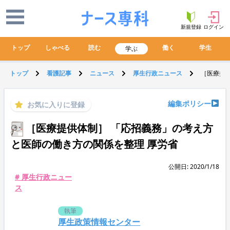
新規登録
ログイン
トップ
しゃべる
読む
働く
学生
学ぶ
トップ
看護記事
ニュース
厚生行政ニュース
［医療提
編集ポリシー
お気に入りに登録
［医療提供体制］ 「応招義務」の考え方
と医師の働き方の関係を整理 厚労省
公開日: 2020/1/18
# 厚生行政ニュー
ス
執筆
厚生政策情報センター