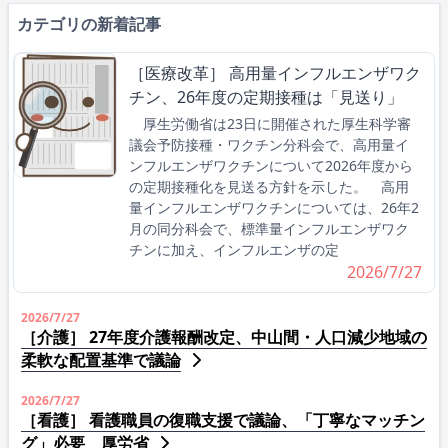
カテゴリの新着記事
［医療改革］ 高用量インフルエンザワク
チン、26年度の定期接種は「見送り」
厚生労働省は23日に開催された厚生科学審
議会予防接種・ワクチン分科会で、高用量イ
ンフルエンザワクチンについて2026年度から
の定期接種化を見送る方針を示した。 高用
量インフルエンザワクチンについては、26年2
月の同分科会で、標準量インフルエンザワク
チンに加え、インフルエンザの定
2026/7/27
2026/7/27
［介護］ 27年度介護報酬改定、中山間・人口減少地域の
柔軟な配置基準で議論
2026/7/27
［看護］ 看護職員の復職支援で議論、「丁寧なマッチン
グ」必要 厚労省