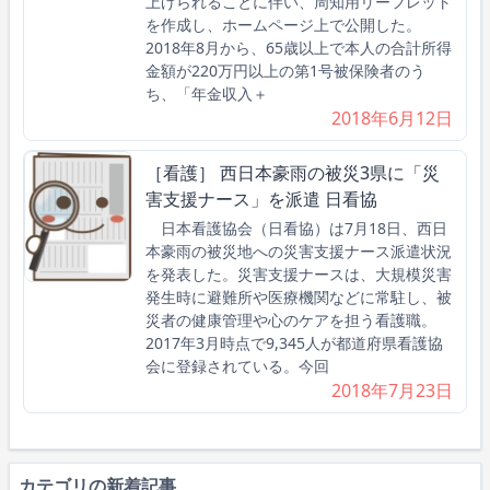
上げられることに伴い、周知用リーフレット
を作成し、ホームページ上で公開した。
2018年8月から、65歳以上で本人の合計所得
金額が220万円以上の第1号被保険者のう
ち、「年金収入＋
2018年6月12日
［看護］ 西日本豪雨の被災3県に「災
害支援ナース」を派遣 日看協
日本看護協会（日看協）は7月18日、西日
本豪雨の被災地への災害支援ナース派遣状況
を発表した。災害支援ナースは、大規模災害
発生時に避難所や医療機関などに常駐し、被
災者の健康管理や心のケアを担う看護職。
2017年3月時点で9,345人が都道府県看護協
会に登録されている。今回
2018年7月23日
カテゴリの新着記事