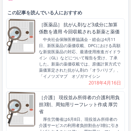
この記事を読んでいる人におすすめ
［医薬品］ 抗がん剤など3成分に加算
係数を適用 今回収載される新薬と薬価
中央社会保険医療協議会・総会は4月11
日、新医薬品の薬価収載、DPCにおける高額
な新規医薬品の対応、最適使用推進ガイドラ
イン（GL）などについて報告を受け、了承
した。新薬の薬価収載では、原価計算方式で
薬価算定された抗がん剤の「オラパリブ」、
「イノツズマブ オゾガマイシン
2018年4月16日
［介護］ 現役並み所得者の介護利用負
担3割、周知用リーフレット作成 厚労
省
厚生労働省は6月8日、現役並み所得者の
介護サービスの利用者負担割合が3割に引き