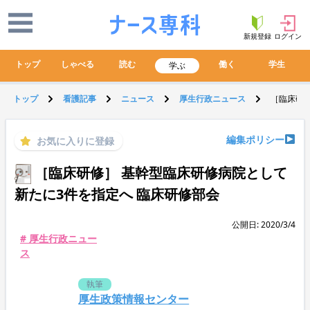
新規登録
ログイン
トップ
しゃべる
読む
働く
学生
学ぶ
トップ
看護記事
ニュース
厚生行政ニュース
［臨床研修
編集ポリシー
お気に入りに登録
［臨床研修］ 基幹型臨床研修病院として
新たに3件を指定へ 臨床研修部会
公開日: 2020/3/4
# 厚生行政ニュー
ス
執筆
厚生政策情報センター