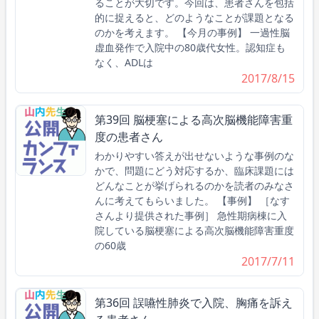
ることが大切です。今回は、患者さんを包括
的に捉えると、どのようなことが課題となる
のかを考えます。 【今月の事例】 一過性脳
虚血発作で入院中の80歳代女性。認知症も
なく、ADLは
2017/8/15
第39回 脳梗塞による高次脳機能障害重
度の患者さん
わかりやすい答えが出せないような事例のな
かで、問題にどう対応するか、臨床課題には
どんなことが挙げられるのかを読者のみなさ
んに考えてもらいました。 【事例】 ［なす
さんより提供された事例］ 急性期病棟に入
院している脳梗塞による高次脳機能障害重度
の60歳
2017/7/11
第36回 誤嚥性肺炎で入院、胸痛を訴え