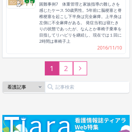
困難事例7 体重管理と家族指導の難しさを
感じたケース 50歳男性。5年前に脳梗塞と脊
椎梗塞を起こし下半身は完全麻痺。上半身は
左側に不全麻痺がある。 発症当初は寝たき
りの状態であったが、なんとか車椅子乗車を
目指してリハビリを継続し、現在では１回に
2時間は車椅子上
2016/11/10
1
2