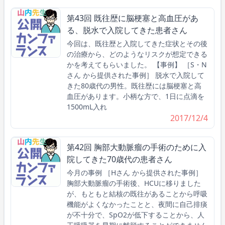
第43回 既往歴に脳梗塞と高血圧があ
る、脱水で入院してきた患者さん
今回は、既往歴と入院してきた症状とその後
の治療から、どのようなリスクが想定できる
かを考えてもらいました。 【事例】 ［S・N
さん から提供された事例］ 脱水で入院して
きた80歳代の男性。既往歴には脳梗塞と高
血圧があります。小柄な方で、1日に点滴を
1500mL入れ
2017/12/4
第42回 胸部大動脈瘤の手術のために入
院してきた70歳代の患者さん
今月の事例 ［Hさん から提供された事例］
胸部大動脈瘤の手術後、HCUに移りました
が、もともと結核の既往があることから呼吸
機能がよくなかったことと、夜間に自己排痰
が不十分で、SpO2が低下することから、人