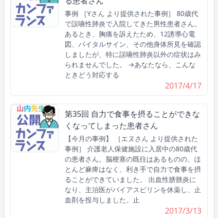
る患者さん
事例 ［Yさん より提供された事例］ 80歳代
で誤嚥性肺炎で入院してきた男性患者さん。
あるとき、胸痛を訴えたため、12誘導心電
図、バイタルサイン、その他身体所見を確認
しましたが、特に誤嚥性肺炎以外の症状はみ
られませんでした。 →あなたなら、こんな
ときどう対応する
2017/4/17
第35回 自力で食事を摂ることができな
くなってしまった患者さん
【今月の事例】 ［エヌさん より提供された
事例］ 介護老人保健施設に入居中の80歳代
の患者さん。脳梗塞の既往はあるものの、ほ
とんど麻痺はなく、利き手で自力で食事を摂
ることができていました。 出血性膀胱炎に
なり、主治医がバイアスピリンを休薬し、止
血剤を投与しました。止
2017/3/13