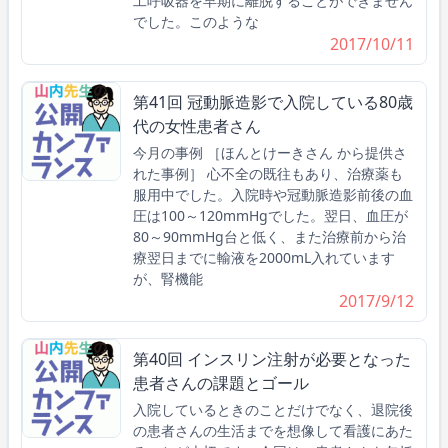
工呼吸器を早期に離脱することができません
でした。このような
2017/10/11
第41回 冠動脈造影で入院している80歳
代の女性患者さん
今月の事例 ［ほんとけーきさん から提供さ
れた事例］ 心不全の既往もあり、治療薬も
服用中でした。入院時や冠動脈造影前後の血
圧は100～120mmHgでした。翌日、血圧が
80～90mmHg台と低く、また治療前から治
療翌日までに輸液を2000mL入れています
が、腎機能
2017/9/12
第40回 インスリン注射が必要となった
患者さんの課題とゴール
入院しているときのことだけでなく、退院後
の患者さんの生活までを想像して看護にあた