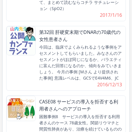
て、まとめて読むならコチラ サチュレーシ
ョン（SpO2）
2017/1/16
第32回 肝硬変末期でDNARの70歳代の
女性患者さん
今回は、臨床でよくみられるような事例をア
セスメントしてもらいました。みなさんのア
セスメントがほぼ同じになるか、バラエティ
に富んだ回答になるのか、傾向をみていきま
しょう。 今月の事例 [Mさん より提供され
た事例] 意識レベルは、GCSでE4V4M6、JC
2016/12/13
CASE08 サービスの導入を拒否する利
用者さんへのアプローチ
困難事例8 サービスの導入を拒否する利用
者さんのケース 78歳女性。関節リウマチと
間質性肺炎があり、治療を続けているものの