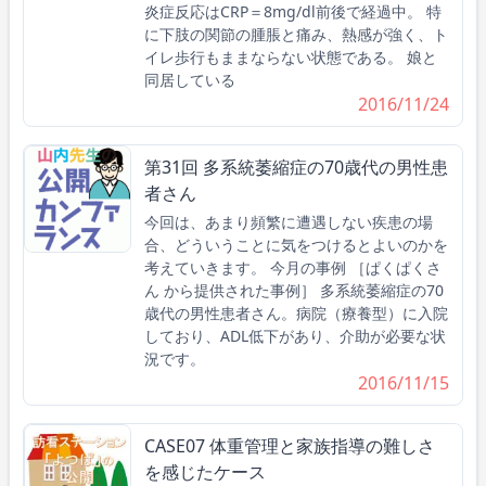
炎症反応はCRP＝8mg/dl前後で経過中。 特
に下肢の関節の腫脹と痛み、熱感が強く、ト
イレ歩行もままならない状態である。 娘と
同居している
2016/11/24
第31回 多系統萎縮症の70歳代の男性患
者さん
今回は、あまり頻繁に遭遇しない疾患の場
合、どういうことに気をつけるとよいのかを
考えていきます。 今月の事例 ［ぱくぱくさ
ん から提供された事例］ 多系統萎縮症の70
歳代の男性患者さん。病院（療養型）に入院
しており、ADL低下があり、介助が必要な状
況です。
2016/11/15
CASE07 体重管理と家族指導の難しさ
を感じたケース