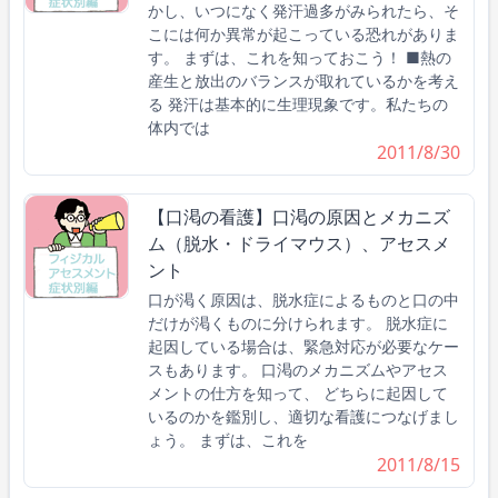
かし、いつになく発汗過多がみられたら、そ
こには何か異常が起こっている恐れがありま
す。 まずは、これを知っておこう！ ■熱の
産生と放出のバランスが取れているかを考え
る 発汗は基本的に生理現象です。私たちの
体内では
2011/8/30
【口渇の看護】口渇の原因とメカニズ
ム（脱水・ドライマウス）、アセスメ
ント
口が渇く原因は、脱水症によるものと口の中
だけが渇くものに分けられます。 脱水症に
起因している場合は、緊急対応が必要なケー
スもあります。 口渇のメカニズムやアセス
メントの仕方を知って、 どちらに起因して
いるのかを鑑別し、適切な看護につなげまし
ょう。 まずは、これを
2011/8/15