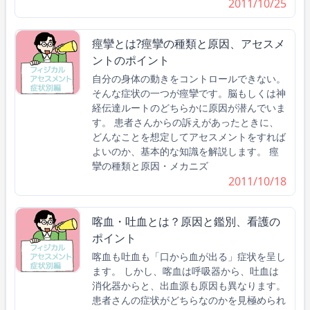
2011/10/25
痙攣とは?痙攣の種類と原因、アセスメ
ントのポイント
自分の身体の動きをコントロールできない。
そんな症状の一つが痙攣です。脳もしくは神
経伝達ルートのどちらかに原因が潜んでいま
す。 患者さんからの訴えがあったときに、
どんなことを想定してアセスメントをすれば
よいのか、基本的な知識を解説します。 痙
攣の種類と原因・メカニズ
2011/10/18
喀血・吐血とは？原因と鑑別、看護の
ポイント
喀血も吐血も「口から血が出る」症状を呈し
ます。 しかし、喀血は呼吸器から、吐血は
消化器からと、出血源も原因も異なります。
患者さんの症状がどちらなのかを見極められ