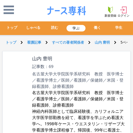
新規登録
ログイン
トップ
しゃべる
読む
働く
学生
学ぶ
トップ
看護記事
すべての著者関係者
山内 豊明
5ペー
山内 豊明
記事数：69
名古屋大学大学院医学系研究科 教授 医学博士
／看護学博士／医師／看護師／保健師／米国・登
録看護師、診療看護師
名古屋大学
大学院医学系研究科 教授 医学博士
／看護学博士／医師／看護師／保健師／米国・登
録看護師、診療看護師
神経内科医師として臨床経験後、カリフォルニア
大学医学部勤務を経て、看護学を学ぶため看護大
学へ。1998年ケース・ウエスタリン・リザーブ大
学看護学博士課程修了。帰国後、99年に看護士、