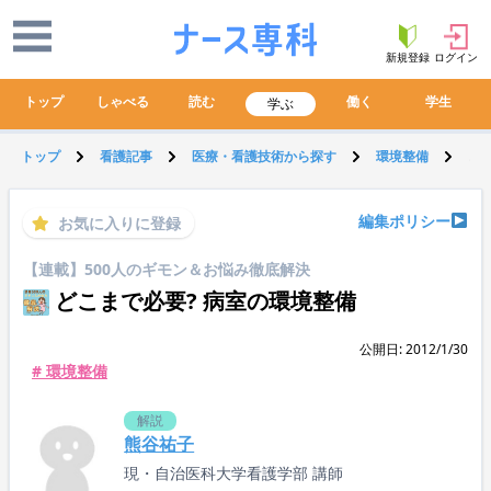
新規登録
ログイン
トップ
しゃべる
読む
働く
学生
学ぶ
トップ
看護記事
医療・看護技術から探す
環境整備
ど
編集ポリシー
お気に入りに登録
【連載】500人のギモン＆お悩み徹底解決
どこまで必要? 病室の環境整備
公開日: 2012/1/30
# 環境整備
解説
熊谷祐子
現・自治医科大学看護学部 講師