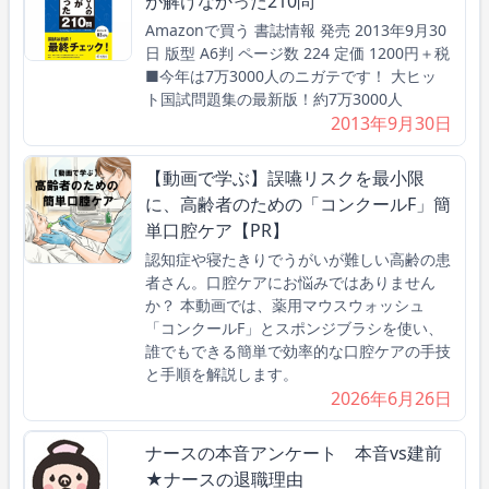
が解けなかった210問
Amazonで買う 書誌情報 発売 2013年9月30
日 版型 A6判 ページ数 224 定価 1200円＋税
■今年は7万3000人のニガテです！ 大ヒッ
ト国試問題集の最新版！約7万3000人
2013年9月30日
【動画で学ぶ】誤嚥リスクを最小限
に、高齢者のための「コンクールF」簡
単口腔ケア【PR】
認知症や寝たきりでうがいが難しい高齢の患
者さん。口腔ケアにお悩みではありません
か？ 本動画では、薬用マウスウォッシュ
「コンクールF」とスポンジブラシを使い、
誰でもできる簡単で効率的な口腔ケアの手技
と手順を解説します。
2026年6月26日
ナースの本音アンケート 本音vs建前
★ナースの退職理由