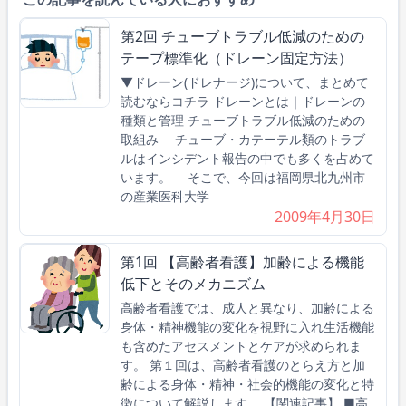
第2回 チューブトラブル低減のための
テープ標準化（ドレーン固定方法）
▼ドレーン(ドレナージ)について、まとめて
読むならコチラ ドレーンとは｜ドレーンの
種類と管理 チューブトラブル低減のための
取組み チューブ・カテーテル類のトラブ
ルはインシデント報告の中でも多くを占めて
います。 そこで、今回は福岡県北九州市
の産業医科大学
2009年4月30日
第1回 【高齢者看護】加齢による機能
低下とそのメカニズム
高齢者看護では、成人と異なり、加齢による
身体・精神機能の変化を視野に入れ生活機能
も含めたアセスメントとケアが求められま
す。 第１回は、高齢者看護のとらえ方と加
齢による身体・精神・社会的機能の変化と特
徴について解説します。 【関連記事】 ■高