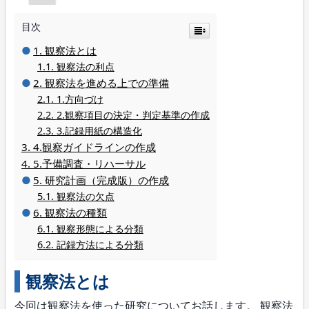
目次
観察法とは
観察法の利点
観察法を進める上での準備
1.方向づけ
2.観察項目の決定・判定基準の作成
3.記録用紙の構造化
4.観察ガイドラインの作成
5.予備調査・リハーサル
研究計画（完成版）の作成
観察法の欠点
観察法の種類
観察形態による分類
記録方法による分類
観察法とは
今回は観察法を使った研究についてお話します。 観察法