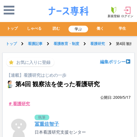
新規登録
ログイン
トップ
しゃべる
読む
働く
学生
学ぶ
トップ
看護記事
看護教育・制度
看護研究
第4回 観察
編集ポリシー
お気に入りに登録
【連載】看護研究はじめの一歩
第4回 観察法を使った看護研究
公開日: 2009/5/17
# 看護研究
執筆
冨重佐智子
日本看護研究支援センター