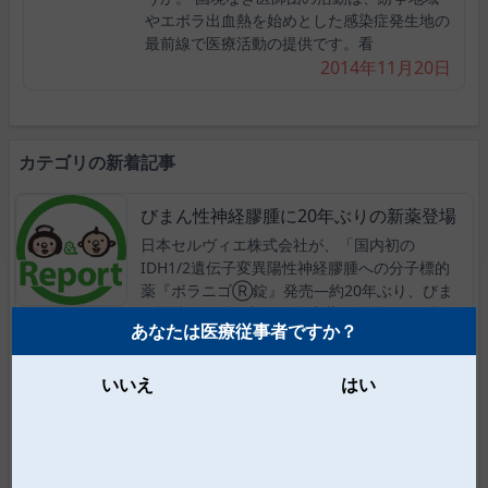
やエボラ出血熱を始めとした感染症発生地の
最前線で医療活動の提供です。看
2014年11月20日
カテゴリの新着記事
びまん性神経膠腫に20年ぶりの新薬登場
日本セルヴィエ株式会社が、「国内初の
IDH1/2遺伝子変異陽性神経膠腫への分子標的
薬『ボラニゴⓇ錠』発売―約20年ぶり、びま
ん性神経膠腫に新たな治療薬が登場―」と題
あなたは医療従事者ですか？
したメディアセミナーを開催しました。ここ
では、齋藤竜太先生（名古屋大学大学院 医学
系研究科脳神経外科学 教授）の講演
いいえ
はい
2026/6/30
2026/5/26
まんがでわかる緩和ケアSTORY― 第4話 未来、オピオイ