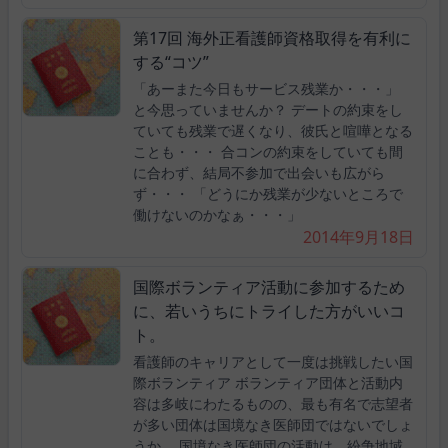
第17回 海外正看護師資格取得を有利に
する“コツ”
「あーまた今日もサービス残業か・・・」
と今思っていませんか？ デートの約束をし
ていても残業で遅くなり、彼氏と喧嘩となる
ことも・・・ 合コンの約束をしていても間
に合わず、結局不参加で出会いも広がら
ず・・・ 「どうにか残業が少ないところで
働けないのかなぁ・・・」
2014年9月18日
国際ボランティア活動に参加するため
に、若いうちにトライした方がいいコ
ト。
看護師のキャリアとして一度は挑戦したい国
際ボランティア ボランティア団体と活動内
容は多岐にわたるものの、最も有名で志望者
が多い団体は国境なき医師団ではないでしょ
うか。 国境なき医師団の活動は、紛争地域