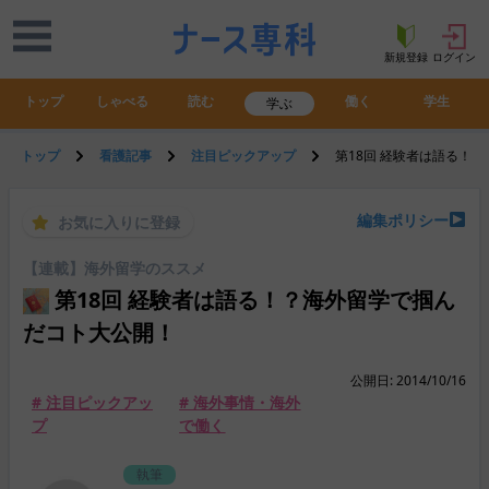
新規登録
ログイン
トップ
しゃべる
読む
働く
学生
学ぶ
トップ
看護記事
注目ピックアップ
第18回 経験者は語る！
編集ポリシー
お気に入りに登録
【連載】海外留学のススメ
第18回 経験者は語る！？海外留学で掴ん
だコト大公開！
公開日: 2014/10/16
# 注目ピックアッ
# 海外事情・海外
プ
で働く
執筆