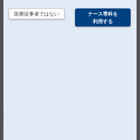
ドの三大副作用について学ぶ【PR】
医療従事者ではない
ナース専科を
2026/5/22
利用する
糖尿病患者さんへのフットケア 基本と実践｜2026年3
月開催セミナーレポート【PR】
2026/5/13
まんがでわかる緩和ケアSTORY― 第3話 未来、鎮痛薬に
ついて学ぶ【PR】
2026/5/11
てんかん重積状態の治療が変わる！ 新たなレスキュー
薬が登場
もっと見る