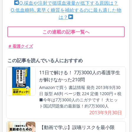
Q.採血や注射で循環血液量が低下する原因は？
Q.低血糖時､素早く糖質を補給するのに最も適した物
は？
この連載の記事一覧へ
# 看護クイズ
この記事を読んでいる人におすすめ
11日で解ける！ 7万3000人の看護学生
が解けなかった210問
Amazonで買う 書誌情報 発売 2013年9月30
日 版型 A6判 ページ数 224 定価 1200円＋税
■今年は7万3000人のニガテです！ 大ヒッ
ト国試問題集の最新版！約7万3000人
2013年9月30日
【動画で学ぶ】誤嚥リスクを最小限