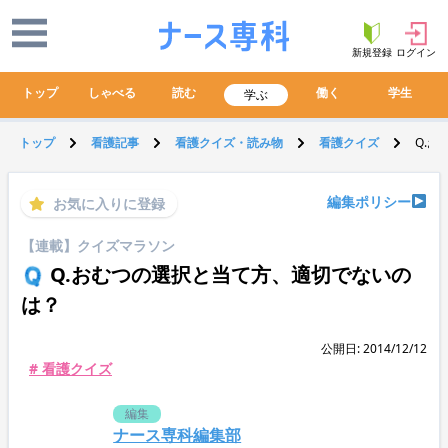
新規登録
ログイン
トップ
しゃべる
読む
働く
学生
学ぶ
トップ
看護記事
看護クイズ・読み物
看護クイズ
Q.
編集ポリシー
お気に入りに登録
【連載】クイズマラソン
Q.おむつの選択と当て方、適切でないの
は？
公開日: 2014/12/12
# 看護クイズ
編集
ナース専科編集部