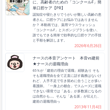
に、高齢者のための「コンクールF」簡
単口腔ケア【PR】
認知症や寝たきりでうがいが難しい高齢の患
者さん。口腔ケアにお悩みではありません
か？ 本動画では、薬用マウスウォッシュ
「コンクールF」とスポンジブラシを使い、
誰でもできる簡単で効率的な口腔ケアの手技
と手順を解説します。
2026年6月26日
ナースの本音アンケート 本音vs建前
★ナースの退職理由
65％が「建前の理由で退職」経験あり そも
そも退職理由を全て正直に話す義務はないけ
れど、人手不足で引き留めに合うことが多い
看護師。「一身上の都合」でスムーズに退職
できない環境では「ある」が多数派になるの
は自然かも…。そんな「ある派」が伝えた、
建前の退職理由っ
2013年11月4日