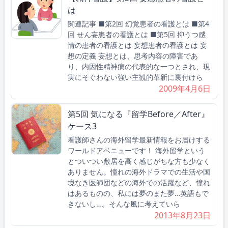
は
関連記事 ■第2回 幻覚患者の看護とは ■第4
回 せん妄患者の看護とは ■第5回 抑うつ感
情の患者の看護とは 妄想患者の看護とは 妄
想の定義 妄想とは、思考内容の障害であ
り、内因性精神病の代表的な一つとされ、現
実にそぐわない強い主観的革新に裏付けら
2009年4月6日
第5回 気になる『留学Before／After』
ケース3
看護師さんの海外留学最新情報をお届けする
ワールドアベニューです！ 海外留学という
とついつい敷居を高く感じがちな方も少なく
ありません。憧れの海外ドラマでの生活や国
境なき医師団などの海外での活躍など、憧れ
はあるものの、私には夢のまた夢…英語もで
きないし…。そんな風に考えていら
2013年8月23日