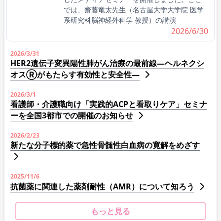
では、齋藤竜太先生（名古屋大学大学院 医学
系研究科脳神経外科学 教授）の講演
2026/6/30
2026/3/31
HER2遺伝子変異陽性肺がん治療の最前線―ヘルネクシ
オスⓇがもたらす有効性と安全性―
2026/3/1
看護師・介護職向け「実践的ACPと看取りケア」セミナ
ーを全国3都市での開催のお知らせ
2026/2/23
新たな分子標的薬で急性骨髄性白血病の寛解をめざす
2025/11/6
抗菌薬に関連した薬剤耐性（AMR）について知ろう
もっと見る