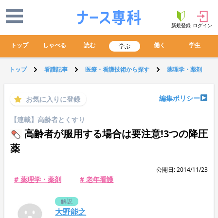
新規登録
ログイン
トップ
しゃべる
読む
働く
学生
学ぶ
トップ
看護記事
医療・看護技術から探す
薬理学・薬剤
編集ポリシー
お気に入りに登録
【連載】高齢者とくすり
高齢者が服用する場合は要注意!3つの降圧
薬
公開日: 2014/11/23
# 薬理学・薬剤
# 老年看護
解説
大野能之