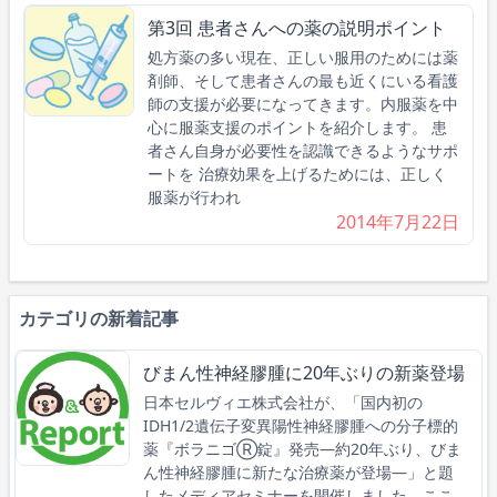
第3回 患者さんへの薬の説明ポイント
処方薬の多い現在、正しい服用のためには薬
剤師、そして患者さんの最も近くにいる看護
師の支援が必要になってきます。内服薬を中
心に服薬支援のポイントを紹介します。 患
者さん自身が必要性を認識できるようなサポ
ートを 治療効果を上げるためには、正しく
服薬が行われ
2014年7月22日
カテゴリの新着記事
びまん性神経膠腫に20年ぶりの新薬登場
日本セルヴィエ株式会社が、「国内初の
IDH1/2遺伝子変異陽性神経膠腫への分子標的
薬『ボラニゴⓇ錠』発売―約20年ぶり、びま
ん性神経膠腫に新たな治療薬が登場―」と題
したメディアセミナーを開催しました。ここ