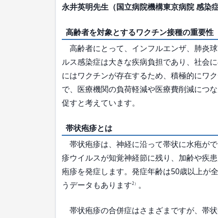
永井英明先生（国立病院機構東京病院 感染症
高齢者を対象とするワクチン接種の重要性
高齢者にとって、インフルエンザ、肺炎球
ルス感染症は大きな疾病負担であり、社会に
にはワクチンが存在するため、積極的にワク
で、医療機関の負荷軽減や医療費削減につな
促すと考えています。
帯状疱疹とは
帯状疱疹は、神経に沿って帯状に水疱がで
疹ウイルスが知覚神経節に残り、加齢や疾患
疱疹を発症します。発症年齢は50歳以上が全体
うデータもあります
。
2）
帯状疱疹の合併症はさまざまですが、帯状