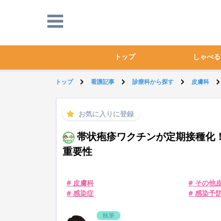
トップ
しゃべる
トップ
看護記事
診療科から探す
皮膚科
お気に入りに登録
帯状疱疹ワクチンが定期接種化！
重要性
# 皮膚科
# その他
# 感染症
# 感染予
執筆