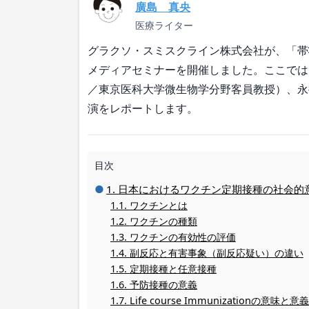
廣島 真央
医療ライター
グラクソ・スミスクライン株式会社が、「帯
メディアセミナーを開催しました。ここでは
／東京医科大学微生物学分野客員教授）、永
演をレポートします。
目次
日本におけるワクチン定期接種の社会的
ワクチンとは
ワクチンの種類
ワクチンの有効性の評価
副反応と有害事象（副反応疑い）の違い
定期接種と任意接種
予防接種の意義
Life course Immunizationの意味と意義