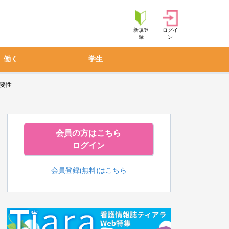
新規登
ログイ
録
ン
働く
学生
要性
会員の方はこちら
ログイン
会員登録(無料)はこちら