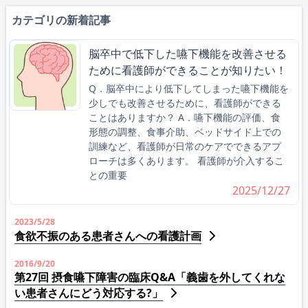
カテゴリの新着記事
脳卒中で低下した嚥下機能を改善させる
ために看護師ができることが知りたい！
Q．脳卒中により低下してしまった嚥下機能を
少しでも改善させるために、看護師ができる
ことはありますか？ A．嚥下機能の評価、食
形態の調整、食事介助、ベッドサイド上での
訓練など、看護師が日常のケアでできるアプ
ローチは多くあります。 看護師が介入するこ
との重要
2025/12/27
2023/5/28
食欲不振のある患者さんへの看護計画
2016/9/20
第27回 摂食嚥下障害の臨床Q&A「義歯を外してくれな
い患者さんにどう対応する?」