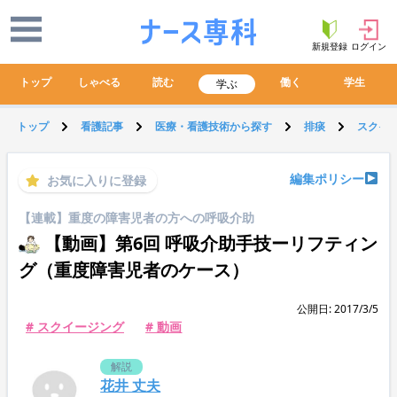
新規登録
ログイン
トップ
しゃべる
読む
働く
学生
学ぶ
トップ
看護記事
医療・看護技術から探す
排痰
スクイ
編集ポリシー
お気に入りに登録
【連載】重度の障害児者の方への呼吸介助
【動画】第6回 呼吸介助手技ーリフティン
グ（重度障害児者のケース）
公開日: 2017/3/5
# スクイージング
# 動画
解説
花井 丈夫