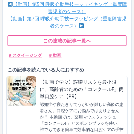
【動画】第5回 呼吸介助手技ーシェイキング（重度障
害児者のケース）
【動画】第7回 呼吸介助手技ータッピング（重度障害児
者のケース）
この連載の記事一覧へ
# スクイージング
# 動画
この記事を読んでいる人におすすめ
【動画で学ぶ】誤嚥リスクを最小限
に、高齢者のための「コンクールF」簡
単口腔ケア【PR】
認知症や寝たきりでうがいが難しい高齢の患
者さん。口腔ケアにお悩みではありません
か？ 本動画では、薬用マウスウォッシュ
「コンクールF」とスポンジブラシを使い、
誰でもできる簡単で効率的な口腔ケアの手技