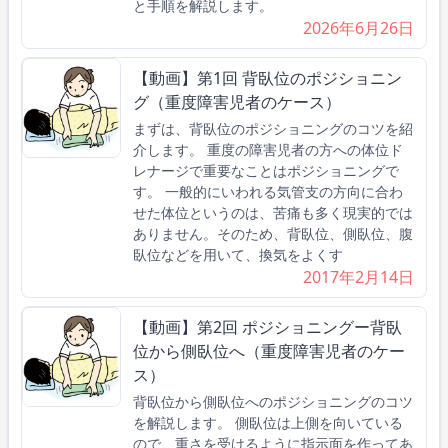
と手順を解説します。
2026年6月26日
【動画】第1回 背臥位のポジショニン
グ（重度障害児者のケース）
まずは、背臥位のポジショニングのコツを紹
介します。 重度の障害児者の方への体位ド
レナージで重要なことはポジショニングで
す。 一般的にいわれる気管支の方向に合わ
せた体位というのは、苦痛も多く現実的では
ありません。そのため、背臥位、側臥位、腹
臥位などを用いて、換気をよくす
2017年2月14日
【動画】第2回 ポジショニングー背臥
位から側臥位へ（重度障害児者のケー
ス）
背臥位から側臥位へのポジショニングのコツ
を解説します。 側臥位は上側を向いている
ので、重さを受けるように指示面を作ってあ